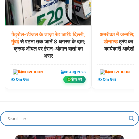
पेट्रोल-डीजल
के
ताज़ा
रेट
जारी:
दिल्ली,
अमरीका
में
जन्मसिद्ध
मुंबई
से पटना तक जानें 8 अगस्त के दाम;
डोनाल्ड
ट्रंप का बड
क्रूड ऑयल पर ईरान-ओमान वार्ता का
कार्यकारी आदेशों
असर
विदेश
08 Aug 2026
विदेश
✍️ Om Giri
✍️ Om Giri
शेयर करें