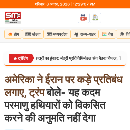
Skip
शनिवार, 8 अगस्त, 2026 | 12:29:08 PM
to
content
🗺️
🗺️
🏘️
🌍
होम
खंडवा
मध्यप्रदेश
राज्य-शहर
देश
वि
ची में छात्रों का हुंकार: मंत्री प्रतिनिधिमंडल संग बैठक विफल, TDPL कंपनी को ब
🔥 ट्रेंडिंग
अमेरिका
ने
ईरान
पर
कड़े
प्रतिबंध
लगाए,
ट्रंप
बोले- यह कदम
परमाणु हथियारों को विकसित
करने की अनुमति नहीं देगा