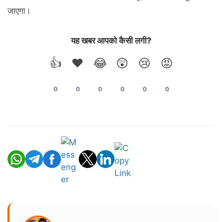
जाएगा।
यह खबर आपको कैसी लगी?
👍
❤️
😂
😲
😢
😡
0
0
0
0
0
0