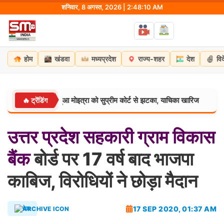
Skip
शनिवार, 8 अगस्त, 2026 | 2:48:11 AM
to
content
होम
खंडवा
मध्यप्रदेश
राज्य-शहर
देश
वि
C सांसद महुआ मोइत्रा को सुप्रीम कोर्ट से झटका, याचिका खारिज
छ
🔥 ट्रेंडिंग
मध्यप्रदेश:
उत्तर
प्रदेश
सहकारी
ग्राम
विकास
बैंक
बोर्ड पर 17 वर्ष बाद भाजपा
काबिज, विरोधियों ने छोड़ा मैदान
17 SEP 2020, 01:37 AM
देश