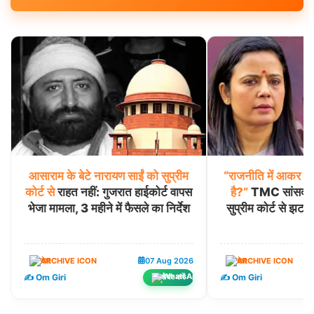
आसाराम
के
बेटे
नारायण
साईं
को
सुप्रीम
“राजनीति
में
आकर
भी
कोर्ट
से
राहत नहीं: गुजरात हाईकोर्ट वापस
है?”
TMC सांसद मह
भेजा मामला, 3 महीने में फैसले का निर्देश
सुप्रीम कोर्ट से झट
देश
07 Aug 2026
देश
✍️ Om Giri
✍️ Om Giri
शेयर करें