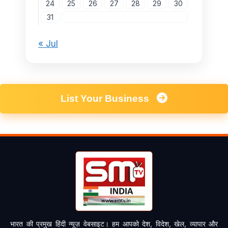
24
25
26
27
28
29
30
31
« Jul
List Your Business
भारत की प्रमुख हिंदी न्यूज़ वेबसाइट। हम आपको देश, विदेश, खेल, व्यापार और