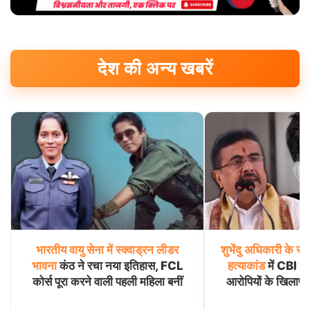
देश की अन्य खबरें
भारतीय
वायु
सेना
में
स्क्वाड्रन
लीडर
शुभेंदु
अधिकारी
के
सह
भावना
कंठ ने रचा नया इतिहास, FCL
हत्याकांड
में CBI का
कोर्स पूरा करने वाली पहली महिला बनीं
आरोपियों के खिलाफ