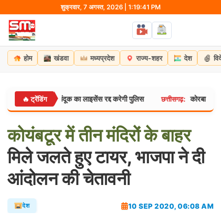
Skip
शुक्रवार, 7 अगस्त, 2026 | 1:19:42 PM
to
content
होम
खंडवा
मध्यप्रदेश
राज्य-शहर
देश
वि
गिरफ्तार, बंदूक का लाइसेंस रद्द करेगी पुलिस
कोरबा के अजगरबहार मे
🔥 ट्रेंडिंग
छत्तीसगढ़:
कोयंबटूर
में
तीन
मंदिरों
के
बाहर
मिले जलते हुए टायर, भाजपा ने दी
आंदोलन की चेतावनी
10 SEP 2020, 06:08 AM
देश