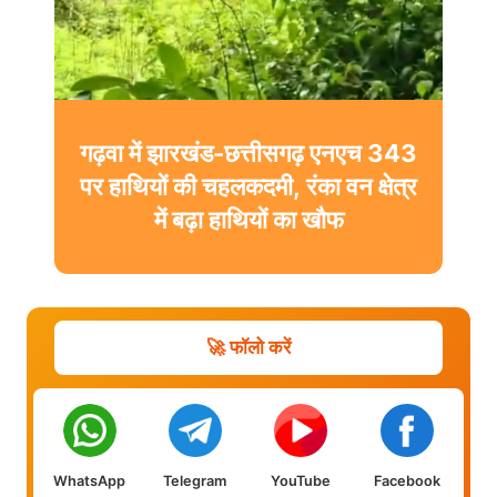
गढ़वा में झारखंड-छत्तीसगढ़ एनएच 343
पर हाथियों की चहलकदमी, रंका वन क्षेत्र
में बढ़ा हाथियों का खौफ
🚀 फॉलो करें
WhatsApp
Telegram
YouTube
Facebook