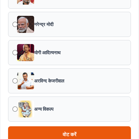
नरेन्द्र मोदी
योगी आदित्यनाथ
अरविन्द केजरीवाल
अन्य विकल्प
वोट करें