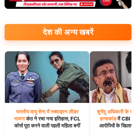
देश की अन्य खबरें
भारतीय
वायु
सेना
में
स्क्वाड्रन
लीडर
शुभेंदु
अधिकारी
के
सह
भावना
कंठ ने रचा नया इतिहास, FCL
हत्याकांड
में CBI का
कोर्स पूरा करने वाली पहली महिला बनीं
आरोपियों के खिलाफ