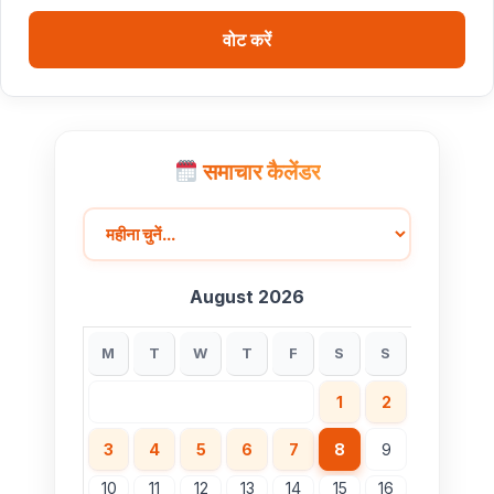
बधाई
वोट करें
ब्रिक्स डेलीगेट्स का भोपाल के पर्यटन स्थलों ने मोहा मन
मुख्यमंत्री डॉ. यादव ने हरित क्रांति के शिल्पकार डॉ. एम.एस.
स्वामीनाथन की जयंती पर किया नमन
समाचार कैलेंडर
August 2026
M
T
W
T
F
S
S
1
2
3
4
5
6
7
8
9
10
11
12
13
14
15
16