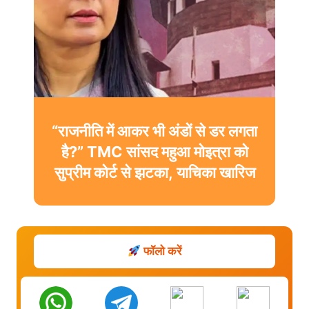
“राजनीति में आकर भी अंडों से डर लगता
है?” TMC सांसद महुआ मोइत्रा को
सुप्रीम कोर्ट से झटका, याचिका खारिज
फॉलो करें