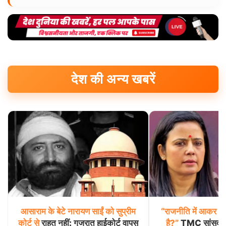
देश की अन्य खबरें
आसाराम
के
बेटे
नारायण
साईं
को
सुप्रीम
“राजनीति
में
आकर
भी
कोर्ट
से
राहत नहीं: गुजरात हाईकोर्ट वापस
है?”
TMC सांसद मह