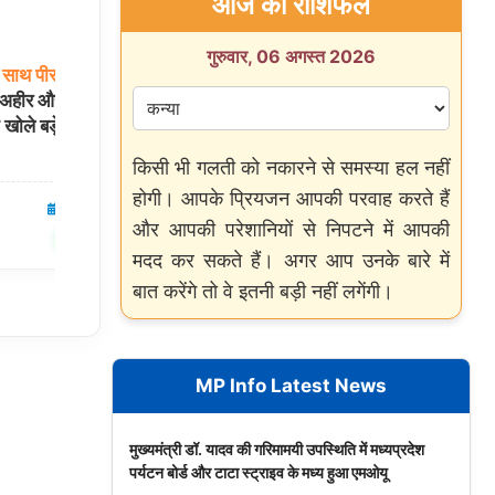
आज का राशिफल
गुरुवार, 06 अगस्त 2026
साथ
पीसी:
मुंबई
में
इंडियन
आर्मी
अग्निवीर
भर्ती
रैली:
सेंटर
जाने से
ा अहीर और जंतर-मंतर
पहले साथ रख लें ये 9 जरूरी दस्तावेज, वरना होंगे
े खोले बड़े राज
बाहर!
किसी भी गलती को नकारने से समस्या हल नहीं
होगी। आपके प्रियजन आपकी परवाह करते हैं
05 Aug 2026
देश
05 Aug 2026
और आपकी परेशानियों से निपटने में आपकी
✍️ Om Giri
शेयर करें
शेयर करें
मदद कर सकते हैं। अगर आप उनके बारे में
बात करेंगे तो वे इतनी बड़ी नहीं लगेंगी।
MP Info Latest News
मुख्यमंत्री डॉ. यादव की गरिमामयी उपस्थिति में मध्यप्रदेश
पर्यटन बोर्ड और टाटा स्ट्राइव के मध्य हुआ एमओयू