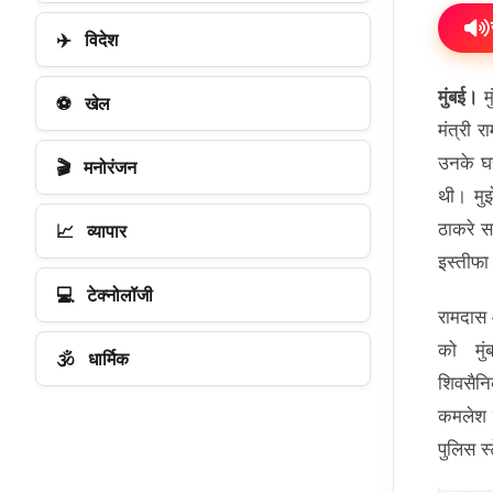
✈️
विदेश
मुंबई।
म
⚽
खेल
मंत्री 
उनके घर
🎬
मनोरंजन
थी। मुझ
ठाकरे स
📈
व्यापार
इस्तीफा
💻
टेक्नोलॉजी
रामदास 
को मुंब
🕉️
धार्मिक
शिवसैनि
कमलेश क
पुलिस स