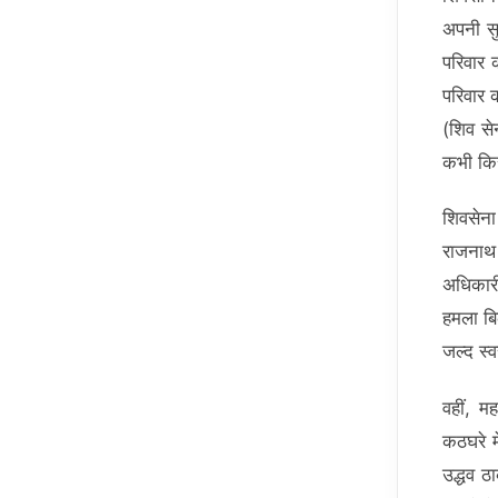
अपनी सु
परिवार क
परिवार क
(शिव से
कभी किस
शिवसेना 
राजनाथ 
अधिकारी
हमला बिल
जल्द स्‍
वहीं, मह
कठघरे म
उद्धव ठा