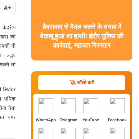
A+
हैदराबाद से पैदल चलने के तनाव में
केंद्रीय
बेकाबू हुआ था हाथी! इंदौर पुलिस की
िवार) को
कार्रवाई, महावत गिरफ्तार
 धमकी दी
ा। उद्धव
 सकते तो
🚀 फॉलो करें
1 सितंबर
 से अधिक
ेना नेता
समता नगर
WhatsApp
Telegram
YouTube
Facebook