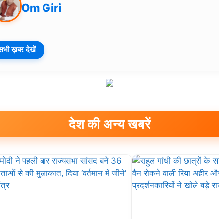
Om Giri
सभी ख़बर देखें
देश की अन्य खबरें