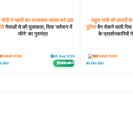
म
मोदी
ने
पहली
बार
राज्यसभा
सांसद
बने
36
राहुल
गांधी
की
छात्रों
के
ेपी
नेताओं से की मुलाकात, दिया ‘वर्तमान में
पुलिस
वैन रोकने वाली रिय
जीने’ का गुरुमंत्र
के प्रदर्शनकारियों न
ेश
05 Aug 2026
देश
 Giri
✍️ Om Giri
शेयर करें