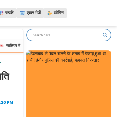
संपर्क
ख़बर भेजें
लॉगिन
ें MITS की बीटेक छात्रा ने हॉस्टल में लगाई फांसी, सहेली को वाट्सऐप पर भेजा “बाय”
र
पति
2:20 PM