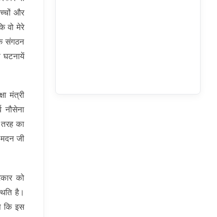
च्चों और
ि वो मेरे
 के संगठन
 घटनायें
षा मंत्री
व नौसेना
स तरह का
कि मदन जी
 सरकार को
थिति है।
कहा कि इस