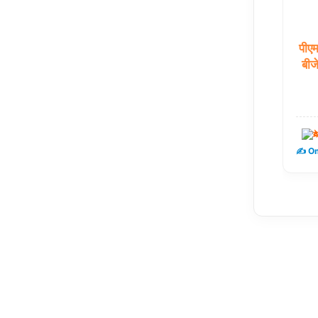
पीए
बीज
द
✍️ Om