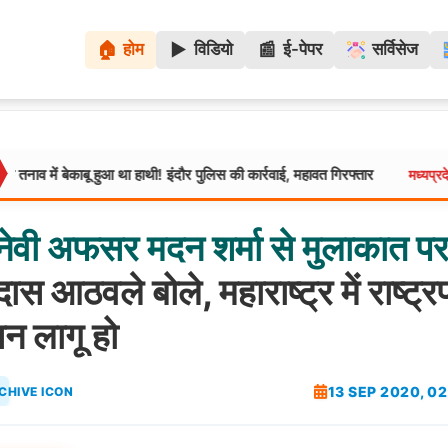
🏠
▶️
📰
होम
विडियो
ई-पेपर
सर्विसेज
ाबू हुआ था हाथी! इंदौर पुलिस की कार्रवाई, महावत गिरफ्तार
ग्वालियर म
मध्यप्रदेश:
नेवी
अफसर
मदन
शर्मा
से
मुलाकात
प
ास आठवले बोले, महाराष्ट्र में राष्ट्र
न लागू हो
13 SEP 2020, 0