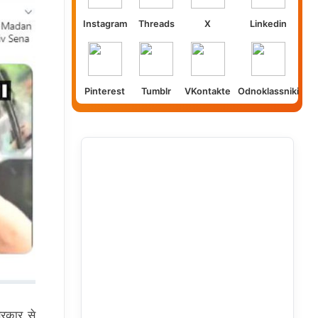
Instagram
Threads
X
Linkedin
Pinterest
Tumblr
VKontakte
Odnoklassniki
सरकार से