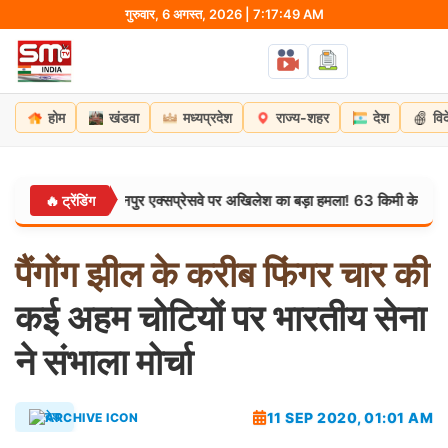
Skip
गुरुवार, 6 अगस्त, 2026 | 7:17:50 AM
to
content
होम
खंडवा
मध्यप्रदेश
राज्य-शहर
देश
वि
लखनऊ-कानपुर एक्सप्रेसवे पर अखिलेश का बड़ा हमला! 63 किमी के सफर और पंखे स
🔥 ट्रेंडिंग
पैंगोंग
झील
के
करीब
फिंगर
चार
की
कई अहम चोटियों पर भारतीय सेना
ने संभाला मोर्चा
11 SEP 2020, 01:01 AM
देश