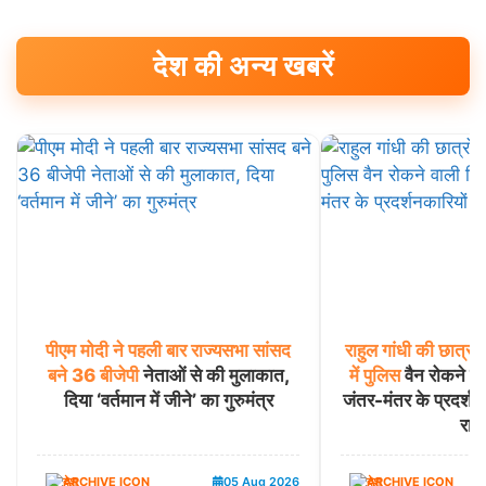
देश की अन्य खबरें
पीएम
मोदी
ने
पहली
बार
राज्यसभा
सांसद
राहुल
गांधी
की
छात्रों
बने
36
बीजेपी
नेताओं से की मुलाकात,
में
पुलिस
वैन रोकने व
दिया ‘वर्तमान में जीने’ का गुरुमंत्र
जंतर-मंतर के प्रदर्शनक
राज
देश
05 Aug 2026
देश