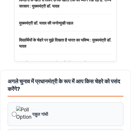
सरकार : मुख्यमंत्री डॉ. यादव
मुख्यमंत्री डॉ. यादव की जनोन्मुखी पहल
विद्यार्थियों के चेहरे पर मुझे दिखता है भारत का भविष्य : मुख्यमंत्री डॉ.
यादव
अनुच्छेद 370 एवं 35A की समाप्ति के 7 साल पूरे
मुख्यमंत्री डॉ. मोहन यादव ने नर्मदापुरम में आयोजित बलराम कृषि
अगले चुनाव में प्रधानमंत्री के रूप में आप किस चेहरे को पसंद
महोत्सव को मंत्रालय से वीडियो कॉन्फ्रेंसिंग से संबोधित किया।
करेंगे?
पं. द्वारिका प्रसाद मिश्र का व्यक्तित्व और कतित्व योगदान सदैव रहेगा
प्रेरणास्रोत : मुख्यमंत्री डॉ. यादव
राहुल गांधी
मुख्यमंत्री डॉ. यादव ने पद्मभूषण डॉ. शिवमंगल सिंह सुमन की जयंती