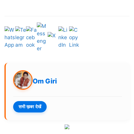
Om Giri
सभी ख़बर देखें