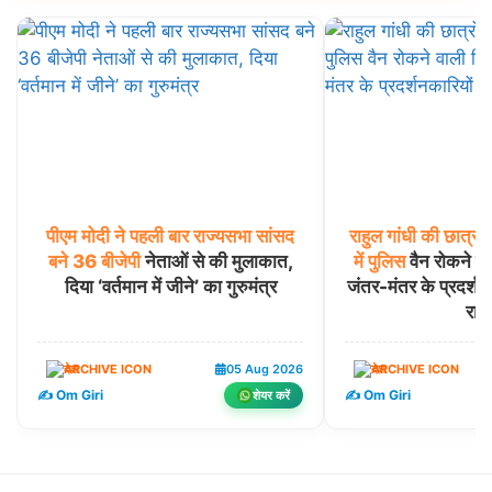
पीएम
मोदी
ने
पहली
बार
राज्यसभा
सांसद
राहुल
गांधी
की
छात्रों
बने
36
बीजेपी
नेताओं से की मुलाकात,
में
पुलिस
वैन रोकने व
दिया ‘वर्तमान में जीने’ का गुरुमंत्र
जंतर-मंतर के प्रदर्शनक
राज
देश
05 Aug 2026
देश
✍️ Om Giri
✍️ Om Giri
शेयर करें