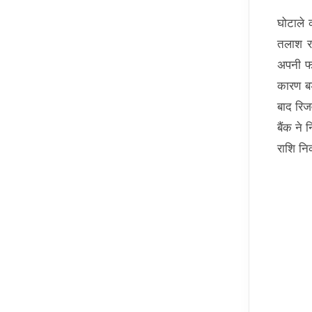
घोटाले 
तलाश रहा
अपनी फा
कारण बड
बाद रिजर
बैंक ने
राशि निक