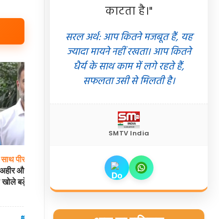
काटता है।"
सरल अर्थ: आप कितने मजबूत हैं, यह
ज्यादा मायने नहीं रखता। आप कितने
धैर्य के साथ काम में लगे रहते हैं,
सफलता उसी से मिलती है।
SMTV India
साथ
पीसी:
मुंबई
में
इंडियन
आर्मी
अग्निवीर
भर्ती
रैली:
सेंटर
जाने से
ा अहीर और जंतर-मंतर
पहले साथ रख लें ये 9 जरूरी दस्तावेज, वरना होंगे
े खोले बड़े राज
बाहर!
05 Aug 2026
देश
05 Aug 2026