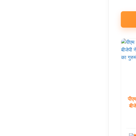
पीए
बीज
द