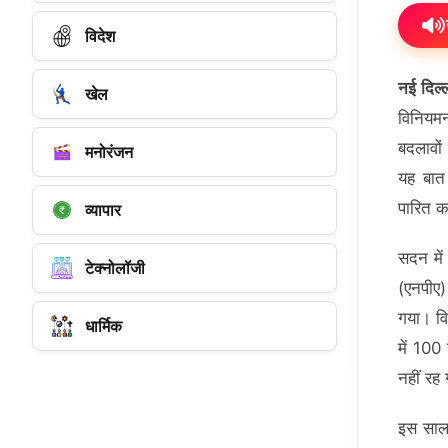
विदेश
नई दिल्
खेल
विनियमन
बदलावों 
मनोरंजन
यह बात
पारित क
व्यापार
सदन में
टेक्नोलॉजी
(एनपीए)
गया। वि
धार्मिक
में 100 
नहीं रह 
इस साल ज