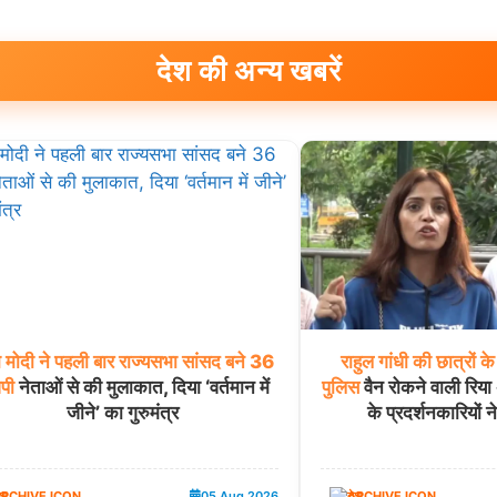
देश की अन्य खबरें
म
मोदी
ने
पहली
बार
राज्यसभा
सांसद
बने
36
राहुल
गांधी
की
छात्रों
के
ेपी
नेताओं से की मुलाकात, दिया ‘वर्तमान में
पुलिस
वैन रोकने वाली रिय
जीने’ का गुरुमंत्र
के प्रदर्शनकारियों न
ेश
05 Aug 2026
देश