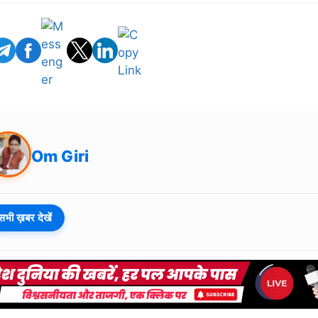
Om Giri
सभी ख़बर देखें