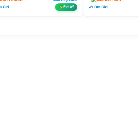
 Giri
✍️ Om Giri
शेयर करें