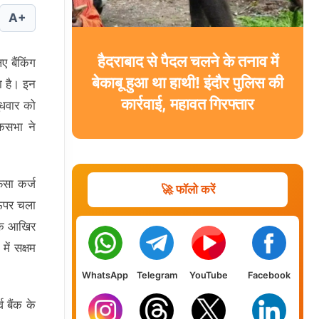
A+
हैदराबाद से पैदल चलने के तनाव में
ए बैंकिंग
बेकाबू हुआ था हाथी! इंदौर पुलिस की
ा है। इन
कार्रवाई, महावत गिरफ्तार
बुधवार को
कसभा ने
ंसा कर्ज
🚀 फॉलो करें
 ऊपर चला
 के आखिर
में सक्षम
WhatsApp
Telegram
YouTube
Facebook
व बैंक के