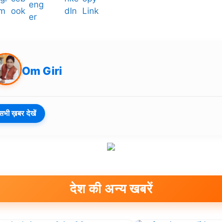
Om Giri
सभी ख़बर देखें
देश की अन्य खबरें