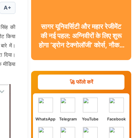
A+
सागर यूनिवर्सिटी और महार रेजीमेंट
त सिंह की
की नई पहल: अग्निवीरों के लिए शुरू
वीट किया
होगा ‘ड्रोन टेक्नोलॉजी’ कोर्स, नौकरी
रे में।
के साथ मिलेगी डिग्री
टा दिया।
े मीडिया
🚀 फॉलो करें
WhatsApp
Telegram
YouTube
Facebook