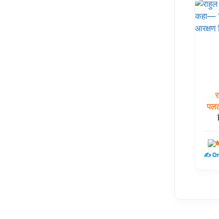
र
पलट
द
✍️ Om