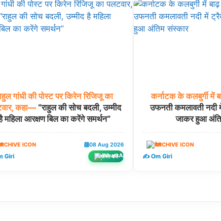
ाहुल
गांधी
की
पोस्ट
पर
किरेन
रिजिजू
का
कर्नाटक
के
कलबुर्गी
में
ब
वार,
कहा—
“राहुल की सोच बदली, उम्मीद
उफनती कमलावती नदी में 
है महिला आरक्षण बिल का करेंगे समर्थन”
जाकर हुआ अंति
ेश
08 Aug 2026
देश
 Giri
✍️ Om Giri
शेयर करें