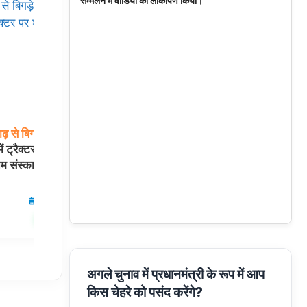
सम्मेलन में वीडियो का लोकार्पण किया।
ाढ़
से
बिगड़े
हालात,
आसाराम
के
बेटे
नारायण
साईं
को
सुप्रीम
कोर्ट
से
ट्रैक्टर पर शव ले
राहत नहीं: गुजरात हाईकोर्ट वापस भेजा मामला, 3
म संस्कार
महीने में फैसले का निर्देश
08 Aug 2026
देश
07 Aug 2026
✍️ Om Giri
शेयर करें
शेयर करें
अगले चुनाव में प्रधानमंत्री के रूप में आप
किस चेहरे को पसंद करेंगे?