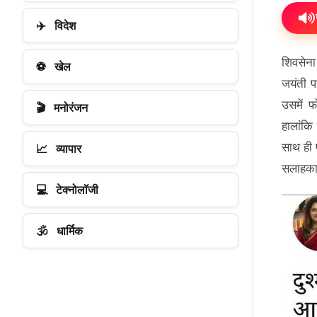
✈️
विदेश
शिवसेना 
⚽
खेल
जयंती प
उसमें 
🎬
मनोरंजन
हालांकि
साथ ही 
📈
व्यापार
सलाहकार
💻
टेक्नोलॉजी
🕉️
धार्मिक