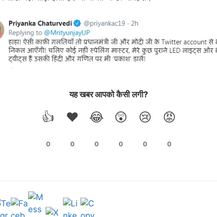
यह खबर आपको कैसी लगी?
👍
❤️
😂
😲
😢
😡
0
0
0
0
0
0