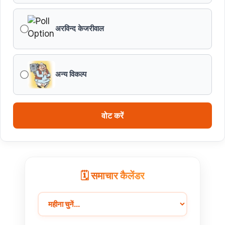
अरविन्द केजरीवाल
अन्य विकल्प
वोट करें
🗓️ समाचार कैलेंडर