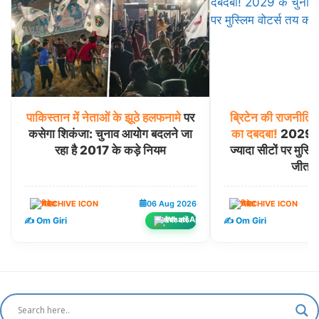
पाकिस्तान
में
नेताओं
के
झूठे
हलफनामे
पर
ब्रिटेन
की
राजनीति
मे
कसेगा शिकंजा: चुनाव आयोग बदलने जा
का
दबदबा!
2029 के 
रहा है 2017 के कड़े नियम
ज्यादा सीटों पर मुस्लि
जीत-ह
विदेश
06 Aug 2026
विदेश
✍️ Om Giri
✍️ Om Giri
शेयर करें