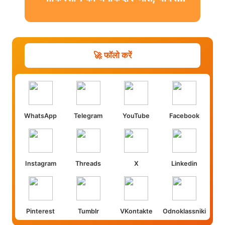
शफीक चमके
🚀 फॉलो करें
WhatsApp
Telegram
YouTube
Facebook
Instagram
Threads
X
Linkedin
Pinterest
Tumblr
VKontakte
Odnoklassniki