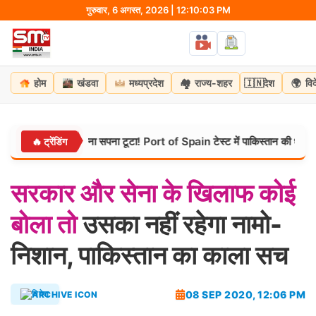
Skip
गुरुवार, 6 अगस्त, 2026 | 12:10:04 PM
to
content
🏘️
🇮🇳
🌍
होम
खंडवा
मध्यप्रदेश
राज्य-शहर
देश
वि
ा 26 साल पुराना सपना टूटा! Port of Spain टेस्ट में पाकिस्तान की धमाकेदार जी
🔥 ट्रेंडिंग
सरकार
और
सेना
के
खिलाफ
कोई
बोला
तो
उसका नहीं रहेगा नामो-
निशान, पाकिस्‍तान का काला सच
08 SEP 2020, 12:06 PM
विदेश