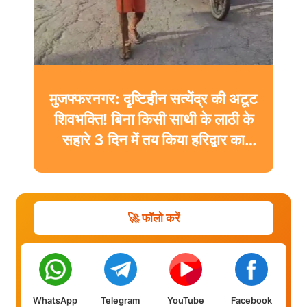
मुजफ्फरनगर: दृष्टिहीन सत्येंद्र की अटूट
शिवभक्ति! बिना किसी साथी के लाठी के
सहारे 3 दिन में तय किया हरिद्वार का
सफर
🚀 फॉलो करें
WhatsApp
Telegram
YouTube
Facebook