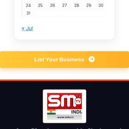
24
25
26
27
28
29
30
31
« Jul
List Your Business