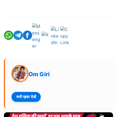
Om Giri
सभी ख़बर देखें