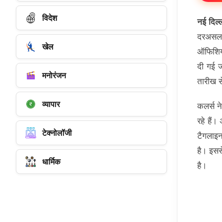
विदेश
नई दिल्
दरअसल, 
खेल
ऑफिशियल
दी गई ज
मनोरंजन
तारीख स
व्यापार
कलर्स न
रहे हैं
टेक्नोलॉजी
टैगलाइन
है। इसस
धार्मिक
है।