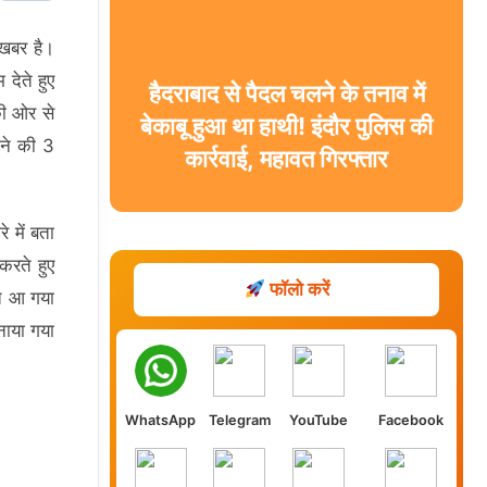
 खबर है।
देते हुए
हैदराबाद से पैदल चलने के तनाव में
की ओर से
बेकाबू हुआ था हाथी! इंदौर पुलिस की
ीने की 3
कार्रवाई, महावत गिरफ्तार
 में बता
करते हुए
फॉलो करें
्त आ गया
नाया गया
WhatsApp
Telegram
YouTube
Facebook