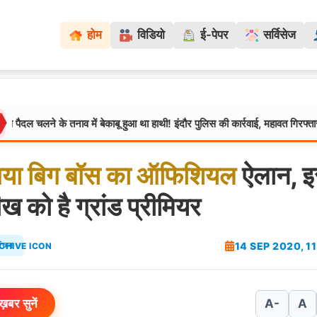
होम
विडियो
ई-पेपर
सर्विसेज
 के तनाव में बेकाबू हुआ था हाथी! इंदौर पुलिस की कार्रवाई, महावत गिरफ्तार
मध्यप्
या
बिग
बॉस
का
ऑफिशियल
ऐलान, 
ख को है ग्रांड प्रीमियर
14 SEP 2020, 1
रंजन
ख़बर सुनें
A-
A