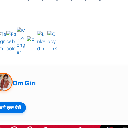
Om Giri
सभी ख़बर देखें