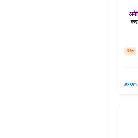
अमे
करन
विदेश
✍️ Om 