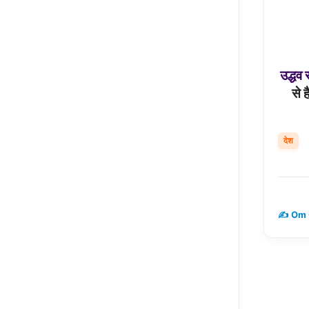
उद्धव
से 
देश
✍️ Om 