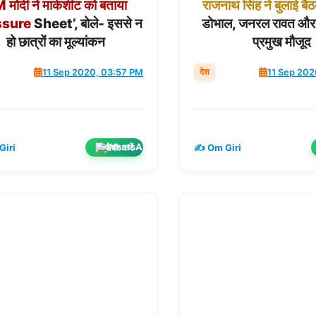
M
मोदी
ने
मार्कशीट
को
बताया
राजनाथ
सिंह
ने
बुलाई
बै
ssure
Sheet’, बोले- इससे न
डोभाल, जनरल रावत और त
हो छात्रों का मूल्यांकन
प्रमुख मौजूद
देश
11 Sep 2020, 03:57 PM
11 Sep 202
शेयर करें
Giri
✍️ Om Giri