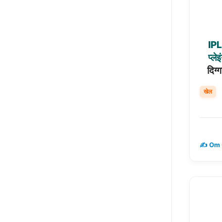
IPL
प्लेइ
दिग्
खेल
✍️ Om 