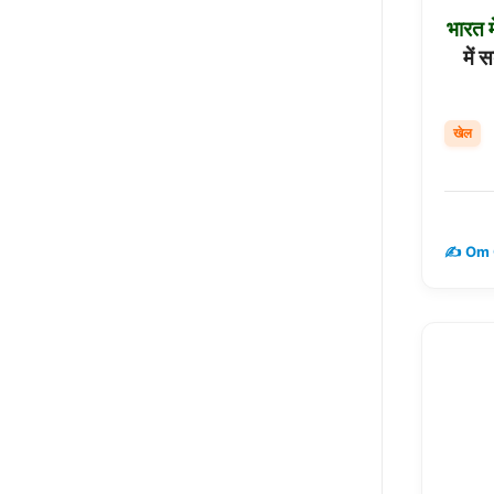
भारत
म
में 
खेल
✍️ Om 