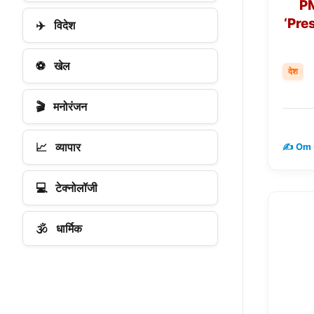
P
‘Pre
✈️
विदेश
⚽
खेल
देश
🎬
मनोरंजन
📈
व्यापार
✍️ Om 
💻
टेक्नोलॉजी
🕉️
धार्मिक