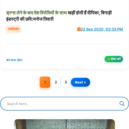
ड्रग्स
लेने
के
बाद
देश
विरोधियों
के
साथ
खड़ीं होती हैं दीपिका, बिगाड़ी
इंडस्ट्री की छवि:मनोज तिवारी
मनोरंजन
22 Sep 2020, 02:33 PM
शेयर करें
✍️ Om Giri
1
2
3
Next »