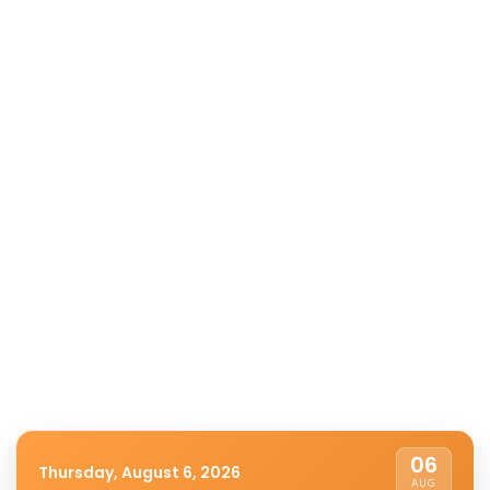
06
Thursday, August 6, 2026
AUG