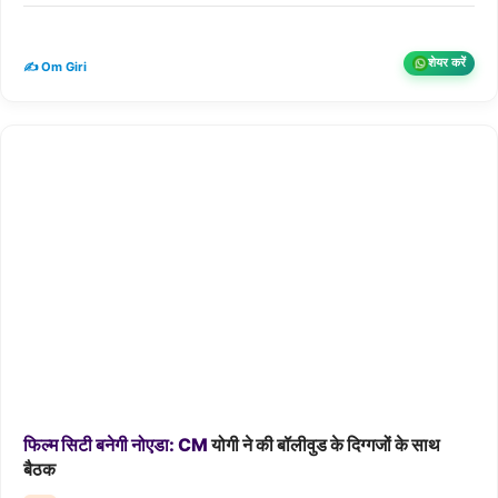
शेयर करें
✍️ Om Giri
फिल्म
सिटी
बनेगी
नोएडा:
CM
योगी ने की बॉलीवुड के दिग्गजों के साथ
बैठक