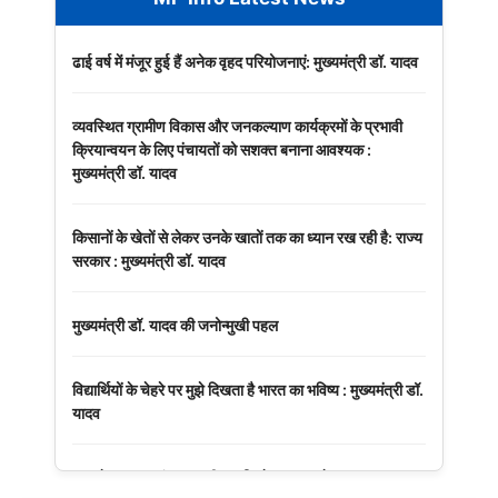
ढाई वर्ष में मंजूर हुई हैं अनेक वृहद परियोजनाएं: मुख्यमंत्री डॉ. यादव
व्यवस्थित ग्रामीण विकास और जनकल्याण कार्यक्रमों के प्रभावी
क्रियान्वयन के लिए पंचायतों को सशक्त बनाना आवश्यक :
मुख्यमंत्री डॉ. यादव
किसानों के खेतों से लेकर उनके खातों तक का ध्यान रख रही है: राज्य
सरकार : मुख्यमंत्री डॉ. यादव
मुख्यमंत्री डॉ. यादव की जनोन्मुखी पहल
विद्यार्थियों के चेहरे पर मुझे दिखता है भारत का भविष्य : मुख्यमंत्री डॉ.
यादव
अनुच्छेद 370 एवं 35A की समाप्ति के 7 साल पूरे