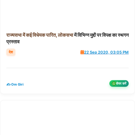
राज्यसभा
में
कई
विधेयक
पारित,
लोकसभा
में विभिन्न मुद्दों पर विपक्ष का स्थगन
प्रस्ताव
देश
22 Sep 2020, 03:05 PM
शेयर करें
✍️ Om Giri