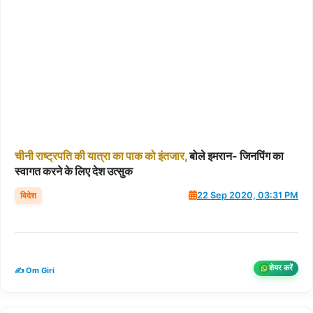
चीनी
राष्‍ट्रपति
की
यात्रा
का
पाक
को
इंतजार,
बोले इमरान- जिनपिंग का
स्‍वागत करने के लिए देश उत्‍सुक
विदेश
22 Sep 2020, 03:31 PM
शेयर करें
✍️ Om Giri