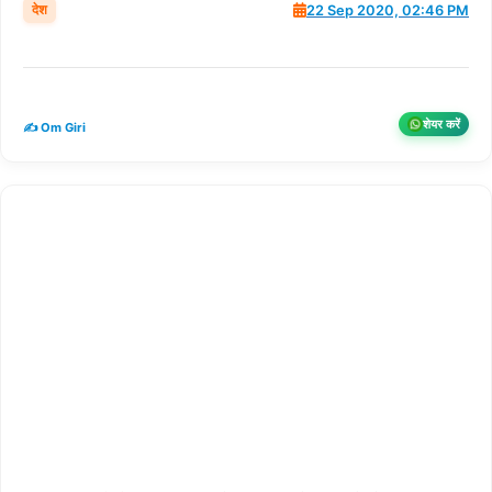
देश
22 Sep 2020, 02:46 PM
शेयर करें
✍️ Om Giri