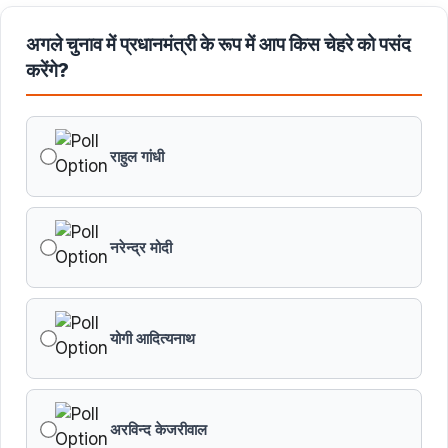
मुख्यमंत्री डॉ. मोहन यादव ने नर्मदापुरम में आयोजित बलराम कृषि
अगले चुनाव में प्रधानमंत्री के रूप में आप किस चेहरे को पसंद
महोत्सव को मंत्रालय से वीडियो कॉन्फ्रेंसिंग से संबोधित किया।
करेंगे?
पं. द्वारिका प्रसाद मिश्र का व्यक्तित्व और कतित्व योगदान सदैव रहेगा
प्रेरणास्रोत : मुख्यमंत्री डॉ. यादव
राहुल गांधी
मुख्यमंत्री डॉ. यादव ने पद्मभूषण डॉ. शिवमंगल सिंह सुमन की जयंती
पर किया नमन
नरेन्द्र मोदी
एसडीईआरएफ के 90 दिवसीय बेसिक प्रशिक्षण का सफल समापन
मध्यप्रदेश पुलिस की संपत्त्ति संबंधी अपराधों के विरूद्ध प्रभावी
योगी आदित्यनाथ
कार्यवाही विगत 15 दिनों में चोरी की लगभग 1 करोड़ 50 लाख रूपए
से अधिक की संपत्ति जब्‍त
अरविन्द केजरीवाल
किसानों के हित में दो बड़े निर्णय