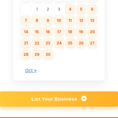
1
2
3
4
5
6
7
8
9
10
11
12
13
14
15
16
17
18
19
20
21
22
23
24
25
26
27
28
29
30
Oct »
List Your Business