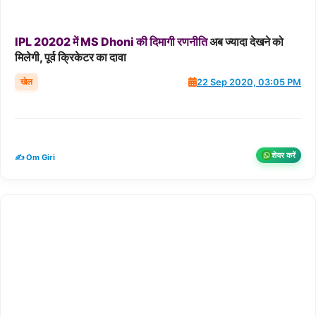
IPL
20202
में
MS
Dhoni
की
दिमागी
रणनीति
अब ज्यादा देखने को
मिलेगी, पूर्व क्रिकेटर का दावा
खेल
22 Sep 2020, 03:05 PM
शेयर करें
✍️ Om Giri