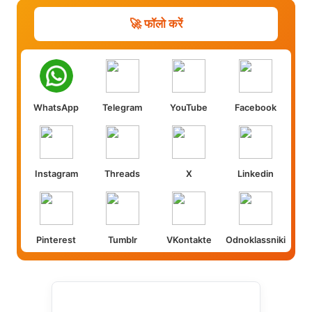
🚀 फॉलो करें
WhatsApp
Telegram
YouTube
Facebook
Instagram
Threads
X
Linkedin
Pinterest
Tumblr
VKontakte
Odnoklassniki