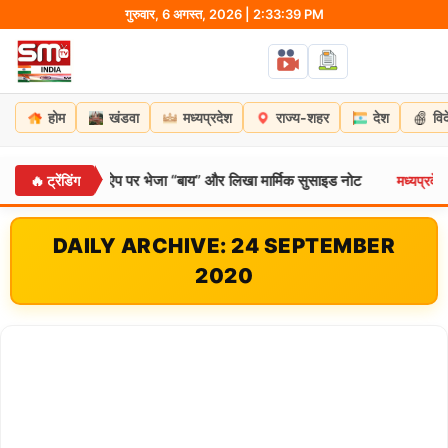
Skip
गुरुवार, 6 अगस्त, 2026 | 2:33:40 PM
to
content
होम
खंडवा
मध्यप्रदेश
राज्य-शहर
देश
वि
को वाट्सऐप पर भेजा “बाय” और लिखा मार्मिक सुसाइड नोट
मंडला में इंस
🔥 ट्रेंडिंग
मध्यप्रदेश:
DAILY ARCHIVE: 24 SEPTEMBER
2020