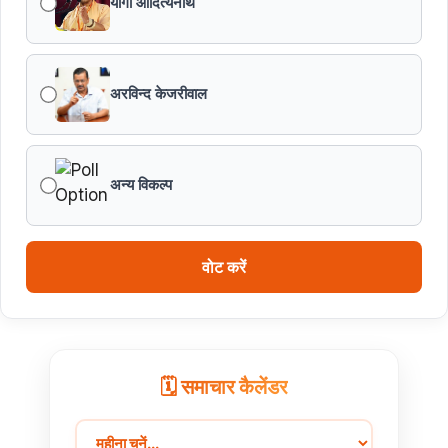
योगी आदित्यनाथ
अरविन्द केजरीवाल
अन्य विकल्प
वोट करें
🗓️ समाचार कैलेंडर