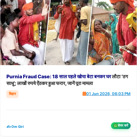
Purnia
Fraud
Case:
18
साल
पहले
खोया
बेटा
बनकर
घर
लौटा ‘ठग
साधु’; लाखों रुपये ऐंठकर हुआ फरार, जानें पूरा मामला
बिहार
01 Jun 2026, 06:03 PM
शेयर करें
✍️ Om Giri