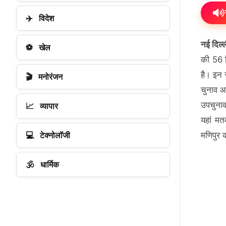
✈️
विदेश
नई दिल्
⚽
खेल
की 56 
है। इन 
🎬
मनोरंजन
चुनाव आ
उपचुनाव
📈
व्यापार
यहां म
💻
टेक्नोलॉजी
मणिपुर 
🕉️
धार्मिक