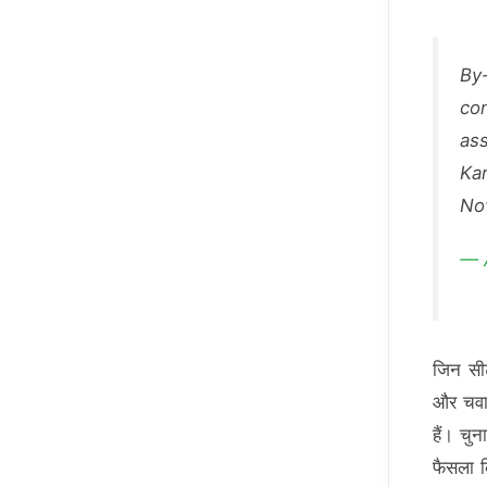
By-
co
as
Ka
No
— 
जिन सीट
और चवार
हैं। चु
फैसला क