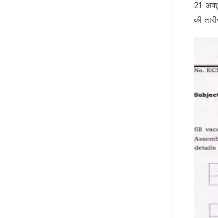
21 अक्ट
की तारी