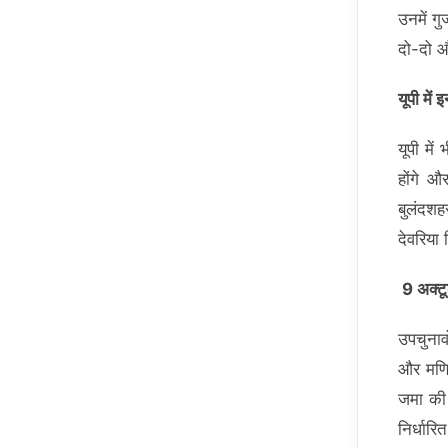
उनमें ग
दो-दो औ
यूपी में
यूपी मे
होंगे 
बुलंदशहर
देवरिया
9 अक्टू
उपचुनाव
और मणिप
जमा की
निर्धार