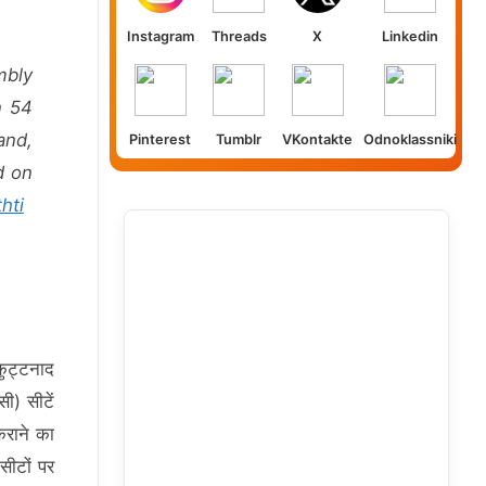
Instagram
Threads
X
Linkedin
mbly
n 54
and,
Pinterest
Tumblr
VKontakte
Odnoklassniki
d on
hti
कुट्टनाद
ी) सीटें
कराने का
सीटों पर