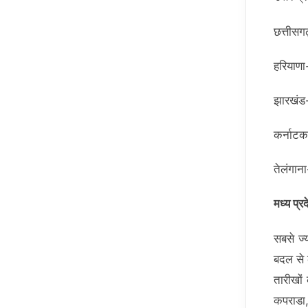
छत्
हर
झा
कर
ते
मध्य प्र
सबसे ज्
बदल से 
तारीखों
कपराडा,