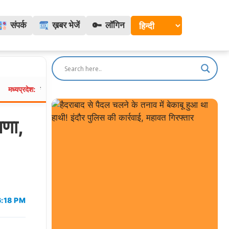
🔑
संपर्क
ख़बर भेजें
लॉगिन
वालियर में MITS की बीटेक छात्रा ने हॉस्टल में लगाई फांसी, सहेली को वाट्सऐप पर भे
णा,
6:18 PM