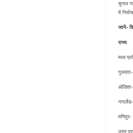
चुनाव नह
में निर
जानें- क
राज
मध्
गु
ओ
नग
मण
उत्