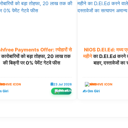
hfree
Payments
Offer:
त्योहारों
से
NIOS
D.El.Ed:
मध्य
प्
कारोबारियों को बड़ा तोहफा, 20 लाख तक
महीने
का D.El.Ed करने वा
की बिक्री पर 0% पेमेंट गेटवे फीस
बाहर, दस्तावेजों का
ंडवा
23 Jul 2026
खंडवा
 Giri
✍️ Om Giri
शेयर करें