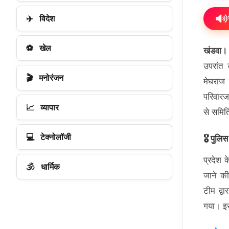
✈️
विदेश
⚽
खेल
खंडवा।
उपरांत
🎬
मनोरंजन
मेघराज 
परिवारज
📈
व्यापार
से समिति
💻
टेक्नोलॉजी
🎖️ पुलि
प्रदेश क
🕉️
धार्मिक
जाने की
टीम द्व
गया। इस