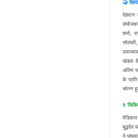
🤝 देहदा
देहदान 
संयोजक 
शर्मा, 
सोलंकी,
उपाध्या
खंडवा क
अंतिम य
के प्रत
संपन्न 
⚕️ ‘चिकि
मेडिकल 
बुद्धदेव
ने पुष्प