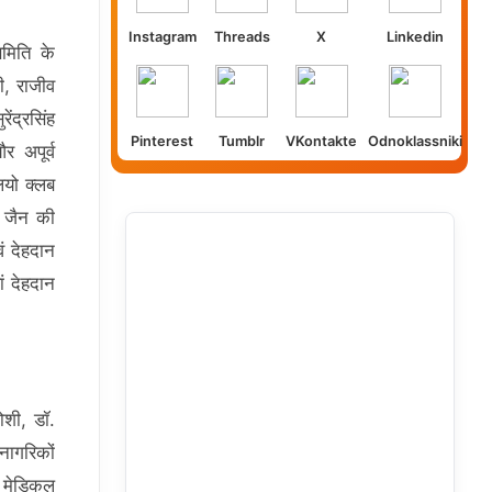
Instagram
Threads
X
Linkedin
समिति के
ी, राजीव
ंद्रसिंह
Pinterest
Tumblr
VKontakte
Odnoklassniki
र अपूर्व
ियो क्लब
ज जैन की
ं देहदान
ं देहदान
ोशी, डॉ.
 नागरिकों
को मेडिकल