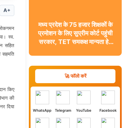
A+
मध्य प्रदेश के 75 हजार शिक्षकों के
ेवलोकगमन
प्रमोशन के लिए सुप्रीम कोर्ट पहुंची
ा। स्व.
सरकार, TET समकक्ष मान्यता हेतु
जैन सहित
दाखिल की पूरक अर्जी
की सहमति
🚀 फॉलो करें
्रदान किए
विभाग की
ऑनर दिया
WhatsApp
Telegram
YouTube
Facebook