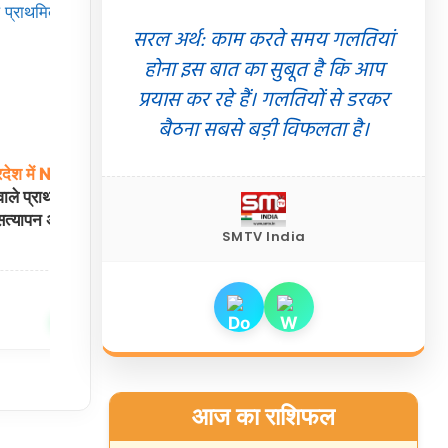
सरल अर्थ: काम करते समय गलतियां
होना इस बात का सुबूत है कि आप
प्रयास कर रहे हैं। गलतियों से डरकर
बैठना सबसे बड़ी विफलता है।
रदेश
में
NIOS
से
18
Khandwa
CWC:
नासिक
से
भागकर
खंडवा
ले प्राथमिक शिक्षक
पहुंचे
17 वर्षीय किशोर को RPF ने किया रेस्क्यू,
 सत्यापन अमान्य
परिजनों से हुआ मिलन
SMTV India
21 Jul 2026
खंडवा
21 Jul 2026
✍️ Om Giri
शेयर करें
शेयर करें
आज का राशिफल