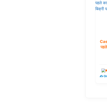
Cas
पहले
ख
✍️ Om