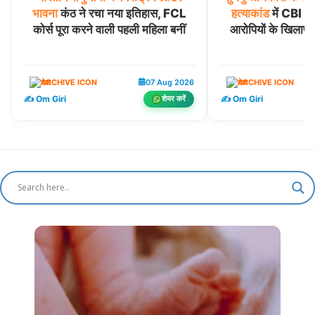
भावना
कंठ ने रचा नया इतिहास, FCL
हत्याकांड
में CBI का
कोर्स पूरा करने वाली पहली महिला बनीं
आरोपियों के खिलाफ
देश
07 Aug 2026
देश
✍️ Om Giri
✍️ Om Giri
शेयर करें