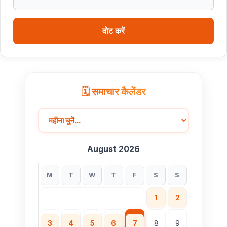
मध्यप्रदेश हॉकी टीम ने रचा जीत का नया अध्याय
वोट करें
🗓️ समाचार कैलेंडर
August 2026
M
T
W
T
F
S
S
1
2
3
4
5
6
7
8
9