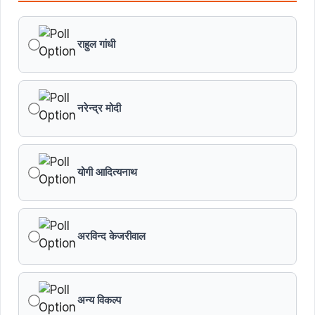
मुख्यमंत्री डॉ. यादव ने पूर्व विदेश मंत्री श्रीमती सुषमा स्वराज की
पुण्यतिथि पर श्रद्धांजलि अर्पित की
राहुल गांधी
जन-कल्याणकारी तथा हितग्राही मूलक योजनाओं को अधिक प्रभावी
बनाने के लिए अनुशंसाएं देने उच्च स्तरीय समिति गठित
नरेन्द्र मोदी
मध्यप्रदेश में सृजन संवाद अभियान का शुभारंभ
मध्यप्रदेश पुलिस की अवैध मादक पदार्थों के विरूद्ध प्रभावी कार्यवाही
योगी आदित्यनाथ
एफएसएल भर्ती-2026 का अंतिम परिणाम घोषित
अरविन्द केजरीवाल
विकसित मध्यप्रदेश-2047’ की वित्तीय रूपरेखा तैयार
वित्तीय वर्ष 2026-27 के पुनरीक्षित अनुमान, वित्तीय वर्ष 2027-
28 के बजट अनुमान तथा वित्तीय वर्ष 2028-29, 2029-30 के
अन्य विकल्प
लिए रोलिंग बजट की तैयारी हेतु बजट कार्यक्रम