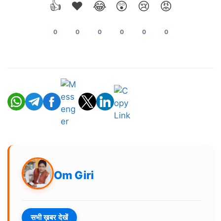
👍
❤️
😂
😲
😢
😡
0
0
0
0
0
0
Om Giri
सभी ख़बर देखें