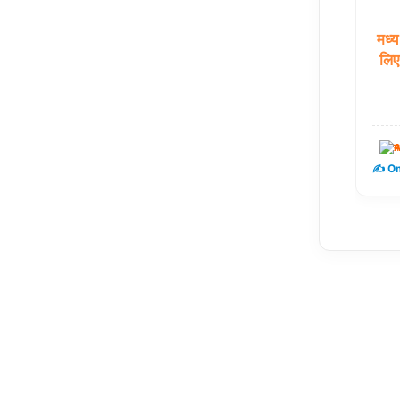
मध्य
लिए
म
✍️ Om