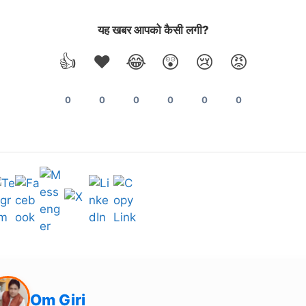
यह खबर आपको कैसी लगी?
👍
❤️
😂
😲
😢
😡
0
0
0
0
0
0
Om Giri