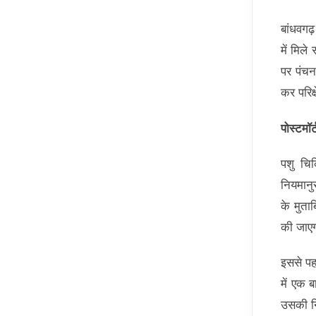
बांधवगढ
में मिले
पर पंचन
कर परिक्
पोस्टमॉर
पशु चिक
नियमानु
के मुता
की जाएग
इससे पहल
में एक 
उसकी न