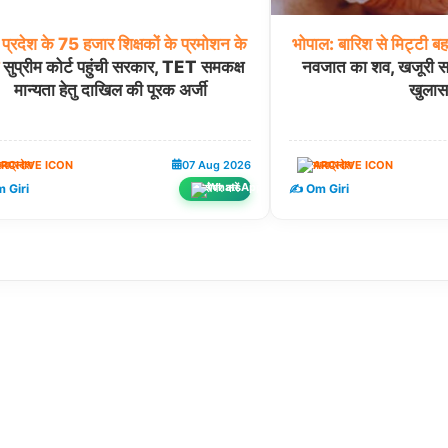
प्रदेश
के
75
हजार
शिक्षकों
के
प्रमोशन
के
भोपाल:
बारिश
से
मिट्टी
बह
सुप्रीम कोर्ट पहुंची सरकार, TET समकक्ष
नवजात का शव, खजूरी सड
मान्यता हेतु दाखिल की पूरक अर्जी
खुलास
ध्यप्रदेश
07 Aug 2026
मध्यप्रदेश
 Giri
✍️ Om Giri
शेयर करें