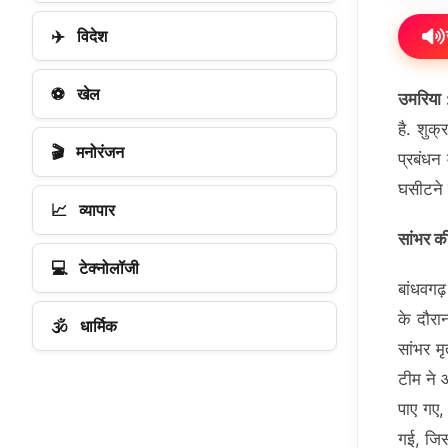
✈️
विदेश
⚽
खेल
उमरिया
है. शुक
🎬
मनोरंजन
प्रबंधन
घसीटने 
📈
व्यापार
सांभर क
💻
टेक्नोलॉजी
बांधवगढ़
के दौरा
🕉️
धार्मिक
सांभर म
टीम ने 
पाए गए,
गई, जिस