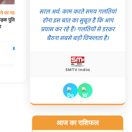
सरल अर्थ: काम करते समय गलतियां
ने
पर
नाले
तक पहुँचा
रतलाम
के
सिंदुरकिया
हत्याकांड
का
सनसनीखेज
होना इस बात का सुबूत है कि आप
़क पुलिस ने किया
पर्दाफाश:
6 महीने पुरानी रंजिश में दोस्त ने चाकू
ा
से किए 14 वार, आरोपी ईश्वर गिरफ्तार
प्रयास कर रहे हैं। गलतियों से डरकर
बैठना सबसे बड़ी विफलता है।
07 Aug 2026
मध्यप्रदेश
07 Aug 2026
✍️ Om Giri
शेयर करें
शेयर करें
SMTV India
आज का राशिफल