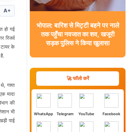
A+
भोपाल: बारिश से मिट्टी बहने पर नाले
ौत हो गई
तक पहुँचा नवजात का शव, खजूरी
र रिजर्व
सड़क पुलिस ने किया खुलासा
 टायर के
है.
🚀 फॉलो करें
 थे, गश्त
 एक मादा
विभाग की
निशान भी
WhatsApp
Telegram
YouTube
Facebook
खड़ी पाई