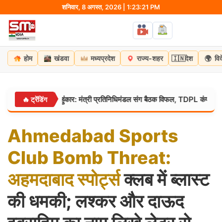
Skip
शनिवार, 8 अगस्त, 2026 | 1:23:22 PM
to
content
🇮🇳
🌍
होम
खंडवा
मध्यप्रदेश
राज्य-शहर
देश
वि
 छात्रों का हुंकार: मंत्री प्रतिनिधिमंडल संग बैठक विफल, TDPL कंपनी को ब्लैकलिस
🔥 ट्रेंडिंग
Ahmedabad
Sports
Club
Bomb
Threat:
अहमदाबाद
स्पोर्ट्स
क्लब में ब्लास्ट
की धमकी; लश्कर और दाऊद