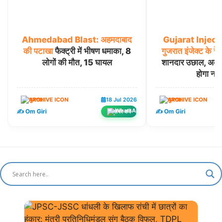
Ahmedabad
Blast:
अहमदाबाद
Gujarat
Inject
की
पटाखा
फैक्ट्री में भीषण धमाका, 8
गुजरात
इंजेक्ट
के
रेवे
लोगों की मौत, 15 घायल
शानदार उछाल, अब ‘रेग
होगा नय
गुजरात
18 Jul 2026
गुजरात
✍️ Om Giri
✍️ Om Giri
शेयर करें