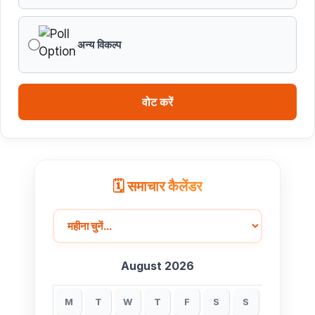
अन्य विकल्प
वोट करें
🗓️ समाचार कैलेंडर
August 2026
M
T
W
T
F
S
S