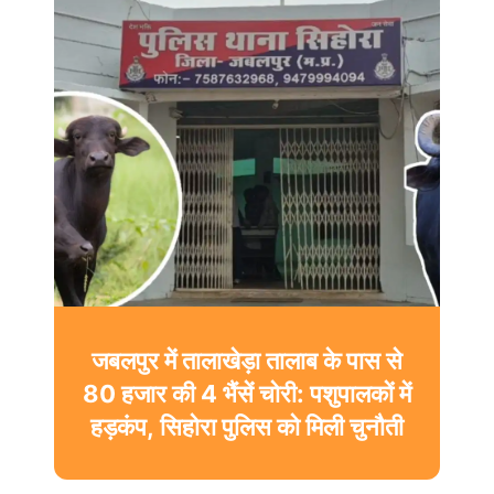
जबलपुर में तालाखेड़ा तालाब के पास से
उज्जैन में गूंजेगी बी प्राक की आवाज:
80 हजार की 4 भैंसें चोरी: पशुपालकों में
श्रावण कला उत्सव में देंगे भजनों की
हड़कंप, सिहोरा पुलिस को मिली चुनौती
प्रस्तुति, मंदिर व्यवस्थाओं की जमकर
तारीफ