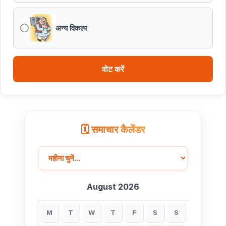
अन्य विकल्प
वोट करें
🗓️ समाचार कैलेंडर
August 2026
M
T
W
T
F
S
S