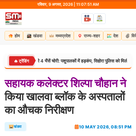
Skip
रविवार, 9 अगस्त, 2026 | 11:07:52 AM
to
content
होम
खंडवा
मध्यप्रदेश
राज्य-शहर
देश
वि
 हजार की 4 भैंसें चोरी: पशुपालकों में हड़कंप, सिहोरा पुलिस को मिली चुनौती
🔥 ट्रेंडिंग
मध्यप
सहायक
कलेक्टर
शिल्पा
चौहान
ने
किया खालवा ब्लॉक के अस्पतालों
का औचक निरीक्षण
10 MAY 2026, 08:51 PM
खंडवा