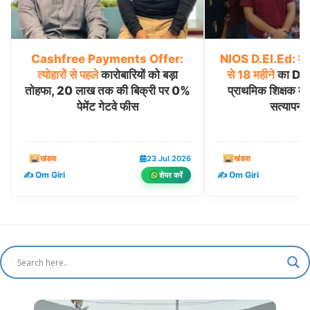
Cashfree
Payments
Offer:
NIOS
D.El.Ed:
मध
त्योहारों
से
पहले
कारोबारियों को बड़ा
से
18
महीने
का D.El
तोहफा, 20 लाख तक की बिक्री पर 0%
प्राथमिक शिक्षक बाह
पेमेंट गेटवे फीस
सत्यापन अ
खंडवा
23 Jul 2026
खंडवा
✍️ Om Giri
✍️ Om Giri
शेयर करें