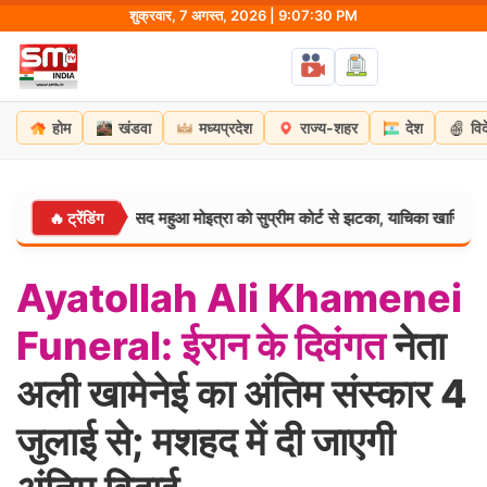
Skip
शुक्रवार, 7 अगस्त, 2026 | 9:07:31 PM
to
content
होम
खंडवा
मध्यप्रदेश
राज्य-शहर
देश
वि
ै?” TMC सांसद महुआ मोइत्रा को सुप्रीम कोर्ट से झटका, याचिका खारिज
🔥 ट्रेंडिंग
मध्यप्रद
Ayatollah
Ali
Khamenei
Funeral:
ईरान
के
दिवंगत
नेता
अली खामेनेई का अंतिम संस्कार 4
जुलाई से; मशहद में दी जाएगी