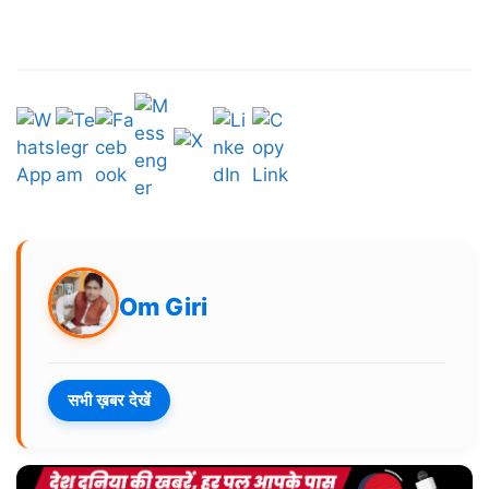
Om Giri
सभी ख़बर देखें