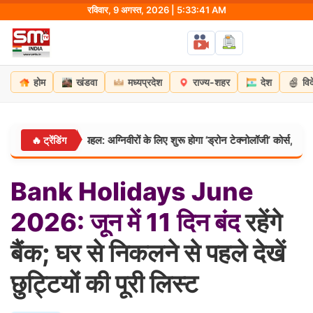
Skip
रविवार, 9 अगस्त, 2026 | 5:33:42 AM
to
content
होम
खंडवा
मध्यप्रदेश
राज्य-शहर
देश
वि
ट की नई पहल: अग्निवीरों के लिए शुरू होगा ‘ड्रोन टेक्नोलॉजी’ कोर्स, नौकरी के साथ मिल
🔥 ट्रेंडिंग
Bank
Holidays
June
2026:
जून
में
11
दिन
बंद
रहेंगे
बैंक; घर से निकलने से पहले देखें
छुट्टियों की पूरी लिस्ट