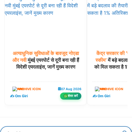
अत्याधुनिक
सुविधाओं
के
बावजूद
नोएडा
केंद्र
सरकार
की
‘गो
और
नवी
मुंबई एयरपोर्ट से दूरी बना रही हैं
स्कीम’
में बड़े बदलाव 
विदेशी एयरलाइंस, जानें मुख्य कारण
को मिल सकता है 1% अ
व्यापार
07 Aug 2026
व्यापार
✍️ Om Giri
✍️ Om Giri
शेयर करें