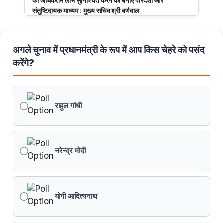
का अधिकतम लाभ सुनिश्चित करने का बनाएं पारदर्शी और
संतुष्टिदायक माध्यम : मुख्य सचिव श्री बर्णवाल
मुरैना के डायल-112 हीरोज
अगले चुनाव में प्रधानमंत्री के रूप में आप किस चेहरे को पसंद
करेंगे?
मध्यप्रदेश पुलिस का साइबर नवाचार राष्ट्रीय मंच पर सम्मानित
मध्यप्रदेश की खुशी का भारतीय फेंसिंग टीम में चयन
राहुल गांधी
तेंदुए के अवैध शिकार एवं तस्करी मामले में एमपी एसटीएसएफ ने 8वें
शिकारी को किया गिरफ्तार
नरेन्द्र मोदी
मध्यप्रदेश पॉवर जनरेटिंग कम्पनी के निदेशक (वाणिज्य) कार्यालय
को मिला आईएसओ प्रमाणीकरण
योगी आदित्यनाथ
सागर की 8 ट्रांसमिशन लाइनों ने बनाया विश्वसनीयता का नया
कीर्तिमान : ऊर्जा मंत्री श्री तोमर