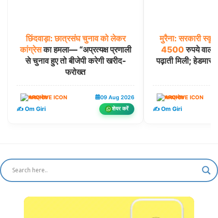
छिंदवाड़ा:
छात्रसंघ
चुनाव
को
लेकर
मुरैना:
सरकारी
स्कू
कांग्रेस
का हमला— “अप्रत्यक्ष प्रणाली
4500
रुपये वाली प
से चुनाव हुए तो बीजेपी करेगी खरीद-
पढ़ाती मिली; हेडमास्
फरोख्त
मध्यप्रदेश
09 Aug 2026
मध्यप्रदेश
✍️ Om Giri
✍️ Om Giri
शेयर करें