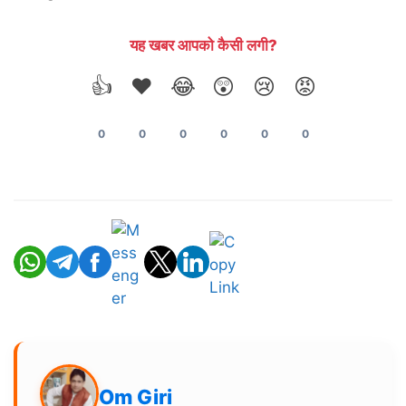
यह खबर आपको कैसी लगी?
👍
❤️
😂
😲
😢
😡
0
0
0
0
0
0
Om Giri