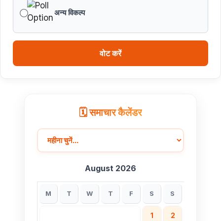
अन्य विकल्प
वोट करें
🗓️ समाचार कैलेंडर
August 2026
M
T
W
T
F
S
S
1
2