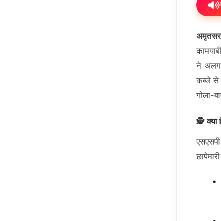
अमृतसर
कामयाबी
ने अलग-
कब्जे स
गोला-बा
🕵️ क्या
एसएसपी 
छापेमारी