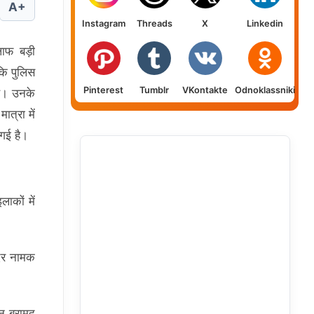
A+
Instagram
Threads
X
Linkedin
लाफ बड़ी
कि पुलिस
Pinterest
Tumblr
VKontakte
Odnoklassniki
है। उनके
ात्रा में
गई है।
ाकों में
ंदर नामक
इन बरामद