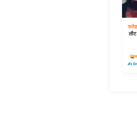
फतेह
लौट 
प
✍️ Om