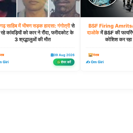
गढ़
साहिब
में
भीषण
सड़क
हादसा:
गंगोत्री
से
BSF
Firing
Amrits
रहे कांवड़ियों को कार ने रौंदा, फरीदकोट के
दाओके
में BSF की फायरिं
3 श्रद्धालुओं की मौत
कोशिश कर रहा स
ंजाब
09 Aug 2026
पंजाब
 Giri
✍️ Om Giri
शेयर करें