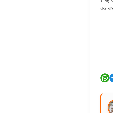
दी गई ह
तरह सख्