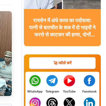
रायसेन में अंधे कत्ल का पर्दाफाश:
पत्नी से बातचीत के शक में दो भाइयों ने
फरसे से काटकर की हत्या, दोनों
गिरफ्तार
🚀 फॉलो करें
WhatsApp
Telegram
YouTube
Facebook