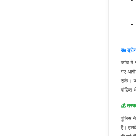
🚁 ड्रोन
जांच मे
गए आरोप
सके। ज्
वांछित 
💰 तस्कर
पुलिस न
है। इस