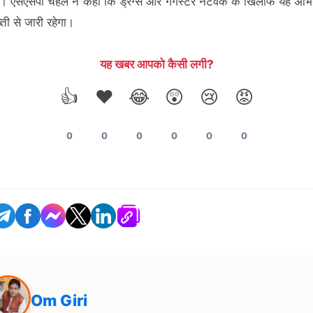
ैं। एसएसपी चहल ने कहा कि ड्रग्स और गैंगस्टर नेटवर्क के खिलाफ यह अभ
ती से जारी रहेगा।
यह खबर आपको कैसी लगी?
👍
❤️
😂
😲
😢
😡
0
0
0
0
0
0
Om Giri