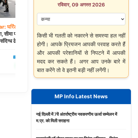
रविवार, 09 अगस्त 2026
ar:
घरिंडा
के
BOP
जालंधर
में
700
पेटी
अवैध
शराब
मिलने
पर
ग, सीमा पार करने की
सियासी
बवाल! BJP ने एक्साइज कमिश्नर को
किसी भी गलती को नकारने से समस्या हल नहीं
ंदिग्ध ढेर
सौंपा ज्ञापन, निष्पक्ष जांच की मांग
होगी। आपके प्रियजन आपकी परवाह करते हैं
और आपकी परेशानियों से निपटने में आपकी
09 Aug 2026
पंजाब
07 Aug 2026
मदद कर सकते हैं। अगर आप उनके बारे में
✍️ Om Giri
शेयर करें
शेयर करें
बात करेंगे तो वे इतनी बड़ी नहीं लगेंगी।
MP Info Latest News
नई दिल्ली में 7वें अंतर्राष्ट्रीय नवकरणीय ऊर्जा सम्मेलन में
म.प्र. को मिली सराहना