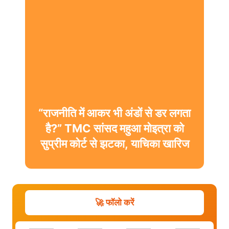
“राजनीति में आकर भी अंडों से डर लगता
है?” TMC सांसद महुआ मोइत्रा को
सुप्रीम कोर्ट से झटका, याचिका खारिज
🚀 फॉलो करें