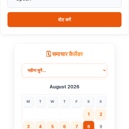
मुख्यमंत्री डॉ. यादव ने गुरु हरकिशन साहिब के प्रकाश पर्व पर दी
बधाई
वोट करें
ब्रिक्स डेलीगेट्स का भोपाल के पर्यटन स्थलों ने मोहा मन
मुख्यमंत्री डॉ. यादव ने हरित क्रांति के शिल्पकार डॉ. एम.एस.
स्वामीनाथन की जयंती पर किया नमन
🗓️ समाचार कैलेंडर
August 2026
M
T
W
T
F
S
S
1
2
3
4
5
6
7
8
9