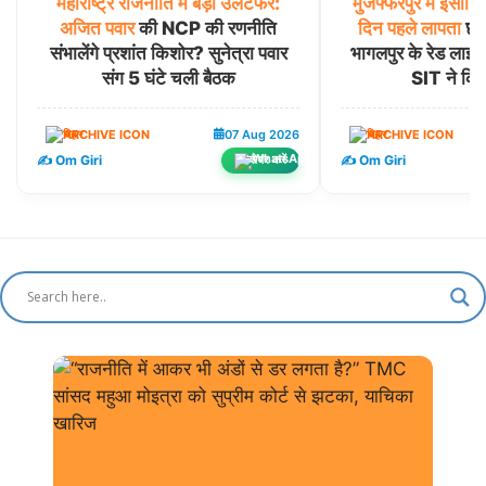
महाराष्ट्र
राजनीति
में
बड़ा
उलटफेर:
मुजफ्फरपुर
में
इंसानि
अजित
पवार
की NCP की रणनीति
दिन
पहले
लापता
छात
संभालेंगे प्रशांत किशोर? सुनेत्रा पवार
भागलपुर के रेड लाइट ए
संग 5 घंटे चली बैठक
SIT ने किया 
बिहार
07 Aug 2026
बिहार
✍️ Om Giri
✍️ Om Giri
शेयर करें