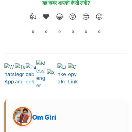
यह खबर आपको कैसी लगी?
👍
❤️
😂
😲
😢
😡
0
0
0
0
0
0
Om Giri