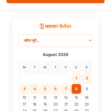
ब्रिक्स डेलीगेट्स का भोपाल के पर्यटन स्थलों ने मोहा मन
मुख्यमंत्री डॉ. यादव ने हरित क्रांति के शिल्पकार डॉ. एम.एस.
स्वामीनाथन की जयंती पर किया नमन
🗓️ समाचार कैलेंडर
August 2026
M
T
W
T
F
S
S
1
2
3
4
5
6
7
8
9
10
11
12
13
14
15
16
17
18
19
20
21
22
23
24
25
26
27
28
29
30