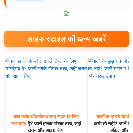
लाइफ स्टाइल की अन्य खबरें
क्या
डार्क
चॉकलेट
वाकई
सेहत
के
लिए
बालों
के
झड़ने
के
पीछ
फायदेमंद
है? जानें इसके पोषक तत्व, सही
कमी तो नहीं? जानें शरी
चयन और सावधानियां
संकेत और घर