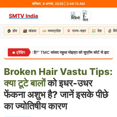
Skip
शनिवार, 8 अगस्त, 2026 | 3:46:14 AM
to
SMTV India
content
🏠
होम
खंडवा
मध्यप्रदेश
राज्य-शहर
देश
वि
डों से डर लगता है?” TMC सांसद महुआ मोइत्रा को सुप्रीम कोर्ट से झटका, याचिका ख
🔥 ट्रेंडिंग
Broken
Hair
Vastu
Tips:
क्या
टूटे
बालों
को इधर-उधर
फेंकना अशुभ है? जानें इसके पीछे
का ज्योतिषीय कारण