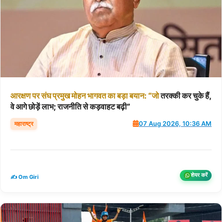
आरक्षण
पर
संघ
प्रमुख
मोहन
भागवत
का
बड़ा
बयान:
“जो
तरक्की कर चुके हैं,
वे आगे छोड़ें लाभ; राजनीति से कड़वाहट बढ़ी”
महाराष्ट्र
07 Aug 2026, 10:36 AM
शेयर करें
✍️ Om Giri