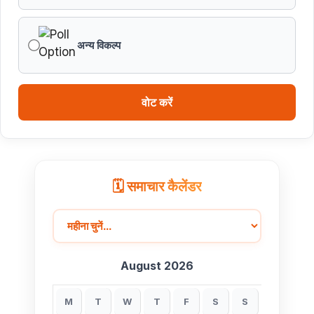
हथकरघा, हमारी समृद्धशाली सांस्कृतिक विरासत, कौशल और
आत्मनिर्भरता का सशक्त प्रतीक है : मुख्यमंत्री डॉ. यादव
अन्य विकल्प
मुख्यमंत्री डॉ. यादव ने गुरु हरकिशन साहिब के प्रकाश पर्व पर दी
बधाई
वोट करें
ब्रिक्स डेलीगेट्स का भोपाल के पर्यटन स्थलों ने मोहा मन
मुख्यमंत्री डॉ. यादव ने हरित क्रांति के शिल्पकार डॉ. एम.एस.
स्वामीनाथन की जयंती पर किया नमन
🗓️ समाचार कैलेंडर
August 2026
M
T
W
T
F
S
S