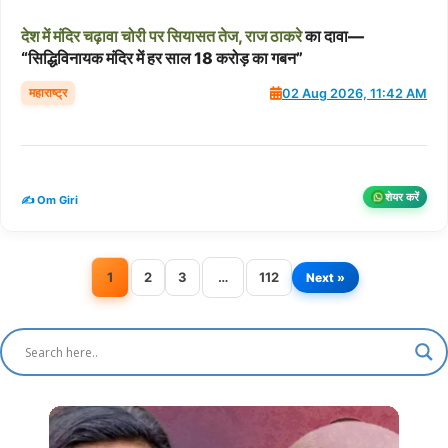
देश
में
मंदिर
चढ़ावा
चोरी
पर
सियासत
तेज,
राज
ठाकरे
का दावा—
“सिद्धिविनायक मंदिर में हर साल 18 करोड़ का गबन”
महाराष्ट्र
02 Aug 2026, 11:42 AM
शेयर करें
✍️ Om Giri
1
2
3
…
112
Next »