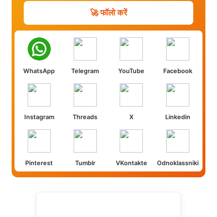
🚀 फॉलो करें
WhatsApp
Telegram
YouTube
Facebook
Instagram
Threads
X
Linkedin
Pinterest
Tumblr
VKontakte
Odnoklassniki