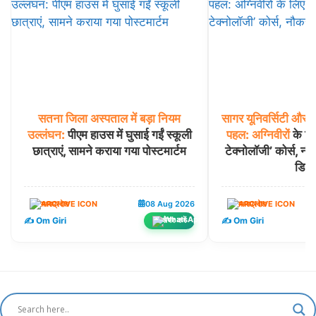
सतना
जिला
अस्पताल
में
बड़ा
नियम
सागर
यूनिवर्सिटी
और
म
उल्लंघन:
पीएम हाउस में घुसाई गईं स्कूली
पहल:
अग्निवीरों
के लिए
छात्राएं, सामने कराया गया पोस्टमार्टम
टेक्नोलॉजी’ कोर्स, नौ
डिग्र
मध्यप्रदेश
08 Aug 2026
मध्यप्रदेश
✍️ Om Giri
✍️ Om Giri
शेयर करें