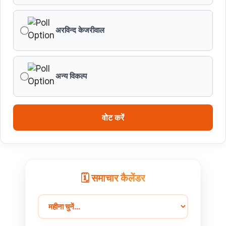
अरविन्द केजरीवाल
अन्य विकल्प
वोट करें
🗓️ समाचार कैलेंडर