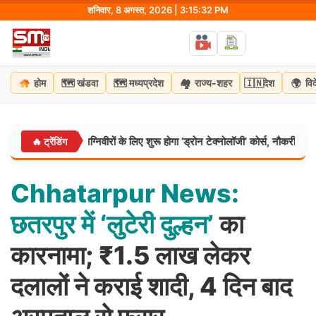
Skip
शनिवार, 8 अगस्त, 2026 | 3:15:33 PM
to
content
🗺️
🗺️
🏘️
🇮🇳
🌍
होम
खंडवा
मध्यप्रदेश
राज्य-शहर
देश
वि
ी नई पहल: अग्निवीरों के लिए शुरू होगा ‘ड्रोन टेक्नोलॉजी’ कोर्स, नौकरी के साथ मिलेगी 
🔥 ट्रेंडिंग
Chhatarpur
News:
छतरपुर
में
‘लुटेरी
दुल्हन’
का
कारनामा; ₹1.5 लाख लेकर
दलालों ने कराई शादी, 4 दिन बाद