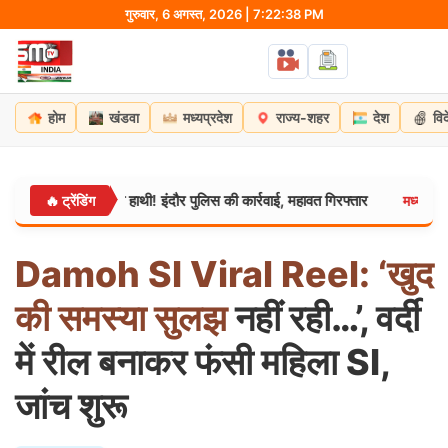
Skip
गुरुवार, 6 अगस्त, 2026 | 7:22:39 PM
to
content
होम
खंडवा
मध्यप्रदेश
राज्य-शहर
देश
वि
बू हुआ था हाथी! इंदौर पुलिस की कार्रवाई, महावत गिरफ्तार
ग्वालियर म
🔥 ट्रेंडिंग
मध्यप्रदेश:
Damoh
SI
Viral
Reel:
‘खुद
की
समस्या
सुलझ
नहीं रही…’, वर्दी
में रील बनाकर फंसी महिला SI,
जांच शुरू