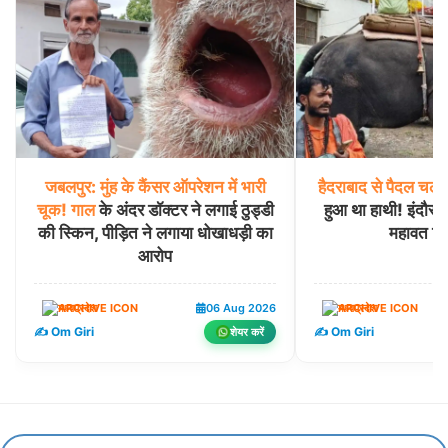
जबलपुर:
मुंह
के
कैंसर
ऑपरेशन
में
भारी
हैदराबाद
से
पैदल
चलन
चूक!
गाल
के अंदर डॉक्टर ने लगाई ठुड्डी
हुआ था हाथी! इंदौर प
की स्किन, पीड़ित ने लगाया धोखाधड़ी का
महावत गि
आरोप
मध्यप्रदेश
06 Aug 2026
मध्यप्रदेश
✍️ Om Giri
✍️ Om Giri
शेयर करें