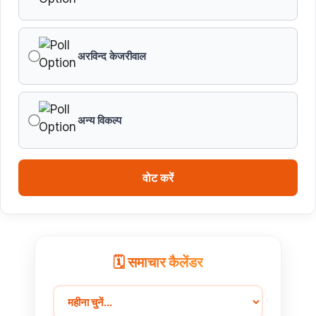
अरविन्द केजरीवाल
अन्य विकल्प
वोट करें
🗓️ समाचार कैलेंडर