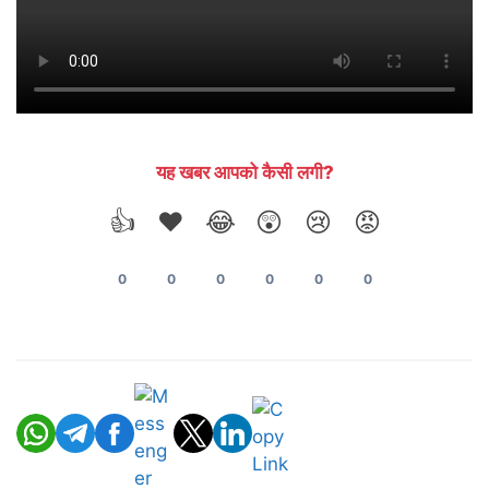
यह खबर आपको कैसी लगी?
👍
❤️
😂
😲
😢
😡
0
0
0
0
0
0