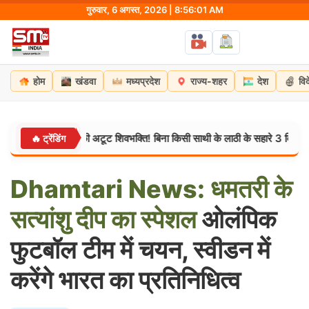
Skip
गुरुवार, 6 अगस्त, 2026 | 8:56:02 AM
to
content
होम
खंडवा
मध्यप्रदेश
राज्य-शहर
देश
वि
न सत्येंद्र की अटूट शिवभक्ति! बिना किसी साथी के लाठी के सहारे 3 दिन में तय किया हर
🔥 ट्रेंडिंग
Dhamtari
News:
धमतरी
के
सत्यांशु
दीप
का
स्पेशल
ओलंपिक
फुटबॉल टीम में चयन, स्वीडन में
करेंगे भारत का प्रतिनिधित्व