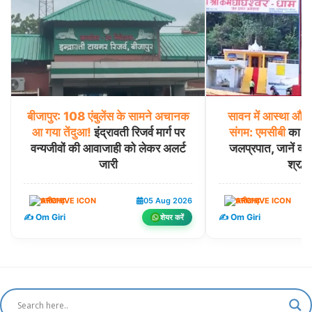
बीजापुर:
108
एंबुलेंस
के
सामने
अचानक
सावन
में
आस्था
और
आ
गया
तेंदुआ!
इंद्रावती रिजर्व मार्ग पर
संगम:
एमसीबी
का कर्
वन्यजीवों की आवाजाही को लेकर अलर्ट
जलप्रपात, जानें क्यों
जारी
श्रद्धा
छत्तीसगढ़
05 Aug 2026
छत्तीसगढ़
✍️ Om Giri
✍️ Om Giri
शेयर करें