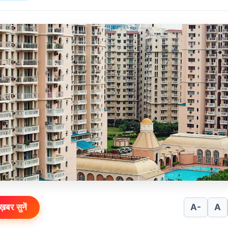
ख़बर सुनें
A-
A