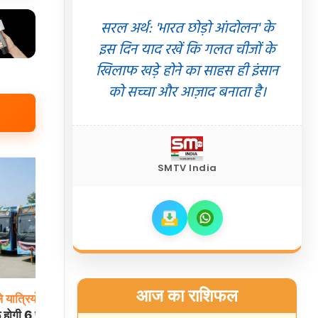
सरल अर्थ: 'भारत छोड़ो आंदोलन' के
इस दिन याद रखें कि गलत चीजों के
खिलाफ खड़े होने का साहस ही इंसान
को सच्चा और आज़ाद बनाता है।
SMTV India
आज का राशिफल
े
यात्रियों
को
बड़ी
नोएडा
के
12वें
विशाल
कांवड़
सेवा
शिविर
में पहुंचे
ू होगी 6 प्रमुख शहरों
Gauri Shiksha Foundation के