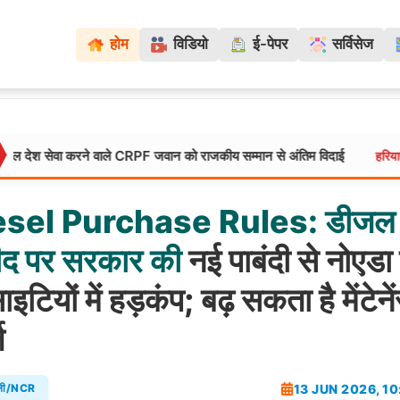
होम
विडियो
ई-पेपर
सर्विसेज
रने वाले CRPF जवान को राजकीय सम्मान से अंतिम विदाई
सिरसा की बेटी 
हरियाणा:
esel
Purchase
Rules:
डीजल
ीद
पर
सरकार
की
नई पाबंदी से नोएडा
इटियों में हड़कंप; बढ़ सकता है मेंटेने
ज
13 JUN 2026, 1
्ली/NCR