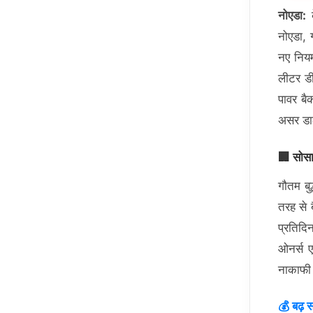
नोएडा:
क
नोएडा, 
नए नियम
लीटर डी
पावर बै
असर डा
🏢 सोसा
गौतम बु
तरह से 
प्रतिदि
ओनर्स 
नाकाफी 
💰 बढ़ सक