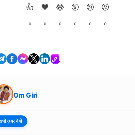
👍
❤️
😂
😲
😢
😡
0
0
0
0
0
0
Om Giri
सभी ख़बर देखें