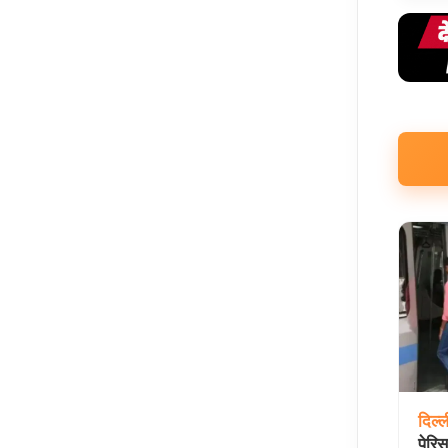
दिल्ल
पेरि