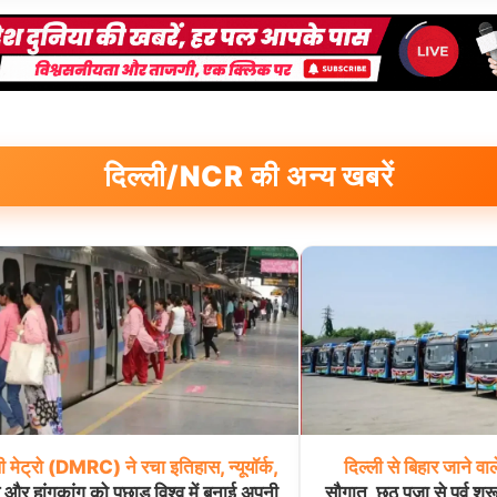
दिल्ली/NCR की अन्य खबरें
ी
मेट्रो
(DMRC)
ने
रचा
इतिहास,
न्यूयॉर्क,
दिल्ली
से
बिहार
जाने
वाल
स और हांगकांग को पछाड़ विश्व में बनाई अपनी
सौगात, छठ पूजा से पूर्व शुर