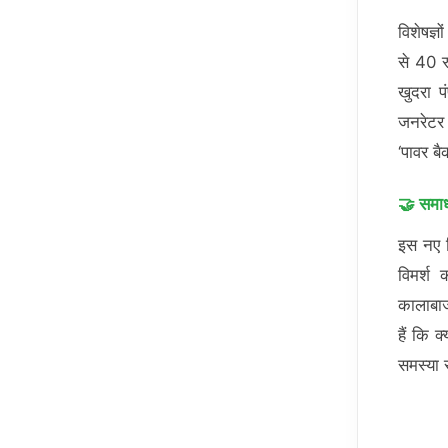
विशेषज्
से 40 
खुदरा प
जनरेटर च
‘पावर बै
🤝 समाध
इस नए न
विमर्श
कालाबाज
हैं कि 
समस्या 