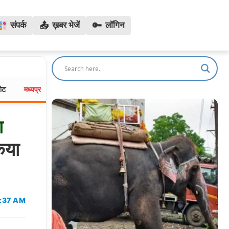
📤
🔑
संपर्क
ख़बर भेजें
लॉगिन
मंडला में इंसानियत की दर्दनाक मिसाल: पालतू मुर्गे को बचाने 30 फीट गहरे कुएं में 
प्रदेश:
ा
िया
0:37 AM