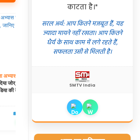
काटता है।"
सरल अर्थ: आप कितने मजबूत हैं, यह
ज्यादा मायने नहीं रखता। आप कितने
धैर्य के साथ काम में लगे रहते हैं,
सफलता उसी से मिलती है।
ा
अभ्यास
सत्र:
हेड
दलीप
ट्रॉफी
2026:
नॉर्थ
जोन
टीम
का
ऐलान!
दिया जोर, जानिए क्यों
24 साल के कन्हैया वाधवान को कप्तानी, आयुष
SMTV India
ंडिया की कैचिंग
बडोनी बने उपकप्तान
05 Aug 2026
खेल
04 Aug 2026
✍️ Om Giri
शेयर करें
शेयर करें