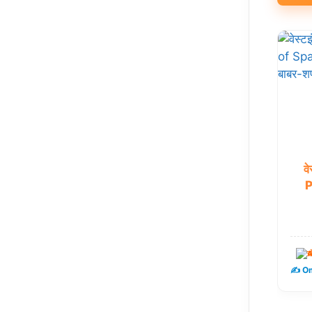
वे
P
ख
✍️ Om