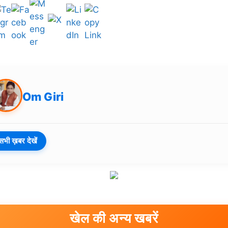
Om Giri
सभी ख़बर देखें
खेल की अन्य खबरें