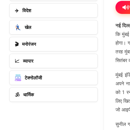
✈️
विदेश
नई दिल्
खेल
कि मुंब
होगा। गा
🎬
मनोरंजन
तरह मुं
सितंबर 
📈
व्यापार
मुंबई इ
टेक्नोलॉजी
अपने नाम
को 1 रन
🕉️
धार्मिक
लिए खित
जो आइपी
सुनील ग