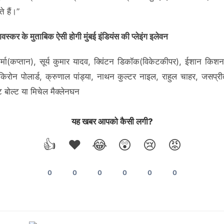
 हैं।”
वस्कर के मुताबिक ऐसी होगी मुंबई इंडियंस की प्लेइंग इलेवन
र्मा(कप्तान), सूर्य कुमार यादव, क्विंटन डिकॉक(विकेटकीपर), ईशान किशन,
, किरोन पोलार्ड, क्रुणाल पांड्या, नाथन कुल्टर नाइल, राहुल चाहर, जसप्री
ट बोल्ट या मिचेल मैक्लेनघन
यह खबर आपको कैसी लगी?
👍
❤️
😂
😲
😢
😡
0
0
0
0
0
0