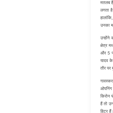
मतलब है
लगता है
हालांकि
उनका मान
उन्होंन
क्षेत्र
और 5 पर
यादव के
तौर पर म
गावस्क
ओपनिंग 
किरोन प
हैं तो 
हिटर हैं