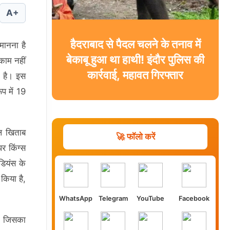
A+
हैदराबाद से पैदल चलने के तनाव में
मानना है
बेकाबू हुआ था हाथी! इंदौर पुलिस की
काम नहीं
कार्रवाई, महावत गिरफ्तार
एक है। इस
प में 19
एल खिताब
🚀 फॉलो करें
पर किंग्स
डियंस के
किया है,
WhatsApp
Telegram
YouTube
Facebook
ै, जिसका