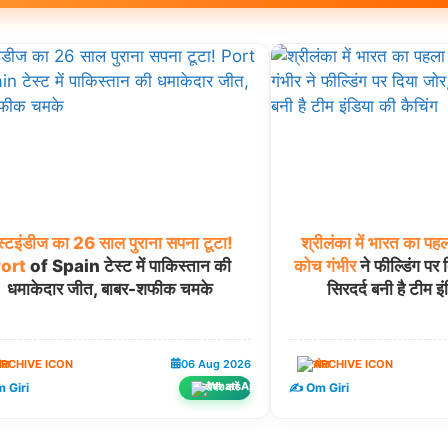
स्टइंडीज
का
26
साल
पुराना
सपना
टूटा!
श्रीलंका
में
भारत
का
पहल
ort
of Spain टेस्ट में पाकिस्तान की
कोच
गंभीर
ने फील्डिंग पर 
धमाकेदार जीत, बाबर-शफीक चमके
सिरदर्द बनी है टीम इ
ेल
06 Aug 2026
खेल
 Giri
✍️ Om Giri
शेयर करें