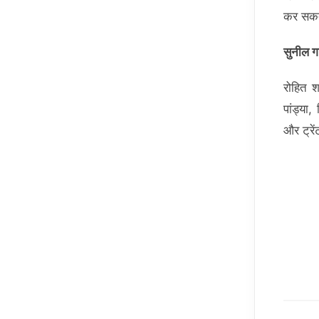
कर सकते
सुनील गा
रोहित श
पांड्या
और ट्रें