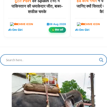
टूटा!
Port
of Spain टेस्ट में
हेड
कोच
गंभीर
ने फील्
पाकिस्तान की धमाकेदार जीत, बाबर-
जानिए क्यों सिरदर्द बन
शफीक चमके
कैचिं
खेल
06 Aug 2026
खेल
✍️ Om Giri
✍️ Om Giri
शेयर करें