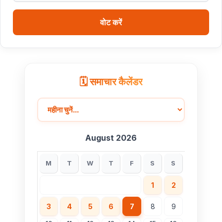
वोट करें
🗓️ समाचार कैलेंडर
August 2026
M
T
W
T
F
S
S
1
2
3
4
5
6
7
8
9