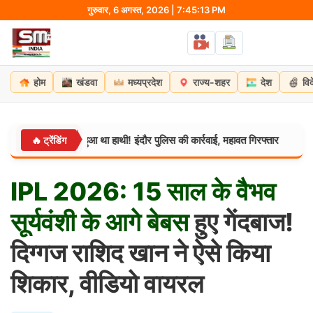
Skip
गुरुवार, 6 अगस्त, 2026 | 7:45:14 PM
to
content
होम
खंडवा
मध्यप्रदेश
राज्य-शहर
देश
वि
ं बेकाबू हुआ था हाथी! इंदौर पुलिस की कार्रवाई, महावत गिरफ्तार
ग्वाल
🔥 ट्रेंडिंग
मध्यप्रदेश:
IPL
2026:
15
साल
के
वैभव
सूर्यवंशी
के
आगे
बेबस
हुए गेंदबाज!
दिग्गज राशिद खान ने ऐसे किया
शिकार, वीडियो वायरल