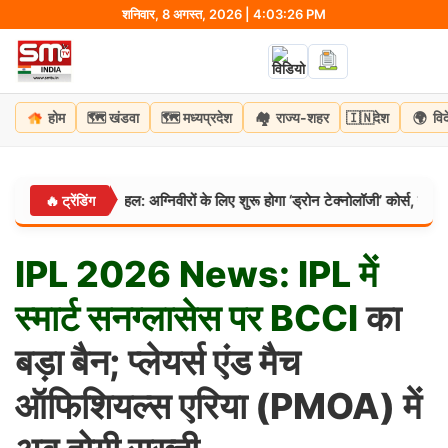
Skip
शनिवार, 8 अगस्त, 2026 | 4:03:27 PM
to
content
🗺️
🗺️
🏘️
🇮🇳
🌍
होम
खंडवा
मध्यप्रदेश
राज्य-शहर
देश
वि
मेंट की नई पहल: अग्निवीरों के लिए शुरू होगा ‘ड्रोन टेक्नोलॉजी’ कोर्स, नौकरी के साथ म
🔥 ट्रेंडिंग
IPL
2026
News:
IPL
में
स्मार्ट
सनग्लासेस
पर
BCCI
का
बड़ा बैन; प्लेयर्स एंड मैच
ऑफिशियल्स एरिया (PMOA) में