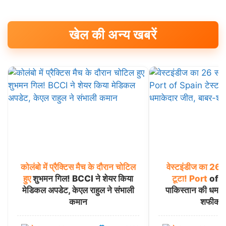
खेल की अन्य खबरें
कोलंबो
में
प्रैक्टिस
मैच
के
दौरान
चोटिल
वेस्टइंडीज
का
26
हुए
शुभमन गिल! BCCI ने शेयर किया
टूटा!
Port
of Sp
मेडिकल अपडेट, केएल राहुल ने संभाली
पाकिस्तान की धमाक
कमान
शफीक च