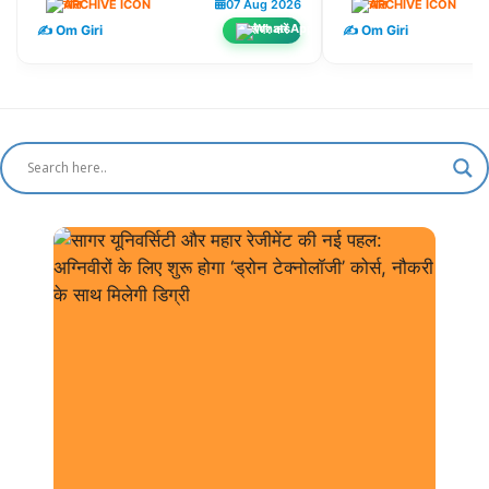
खेल
07 Aug 2026
खेल
✍️ Om Giri
✍️ Om Giri
शेयर करें