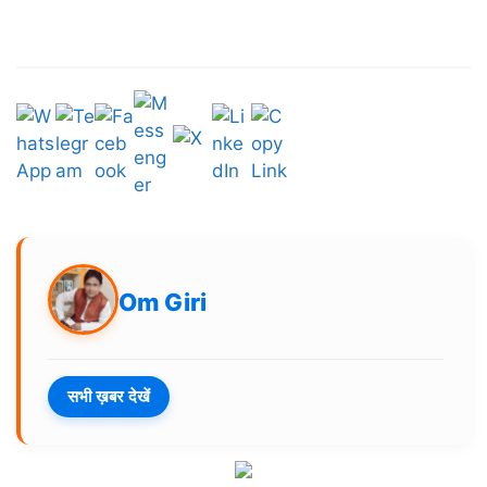
Om Giri
सभी ख़बर देखें