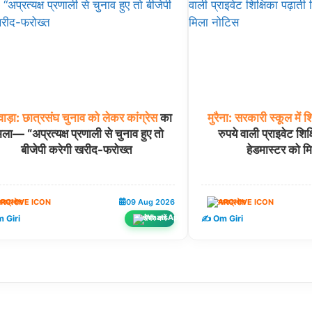
वाड़ा:
छात्रसंघ
चुनाव
को
लेकर
कांग्रेस
का
मुरैना:
सरकारी
स्कूल
में
श
ला— “अप्रत्यक्ष प्रणाली से चुनाव हुए तो
रुपये वाली प्राइवेट शिक
बीजेपी करेगी खरीद-फरोख्त
हेडमास्टर को म
ध्यप्रदेश
09 Aug 2026
मध्यप्रदेश
 Giri
✍️ Om Giri
शेयर करें