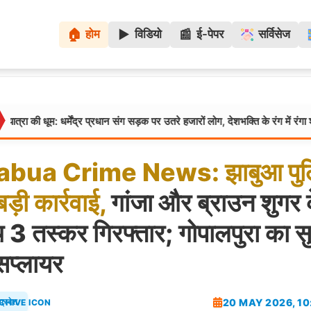
🏠
▶️
📰
होम
विडियो
ई-पेपर
सर्विसेज
म: धर्मेंद्र प्रधान संग सड़क पर उतरे हजारों लोग, देशभक्ति के रंग में रंगा शहर
देश:
abua
Crime
News:
झाबुआ
पु
बड़ी
कार्रवाई,
गांजा और ब्राउन शुगर 
 3 तस्कर गिरफ्तार; गोपालपुरा का सु
सप्लायर
20 MAY 2026, 10
प्रदेश