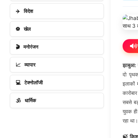
✈️
विदेश
⚽
खेल
🎬
मनोरंजन
📈
व्यापार
झाबुआ:
दो पृथ
💻
टेक्नोलॉजी
इलाकों 
कारोबार
🕉️
धार्मिक
सबसे बड
युवक ही
रहा था।
🍃 किशन