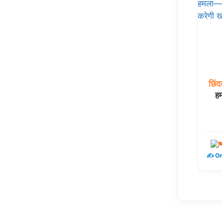
छिंद
हम
म
✍️ Om