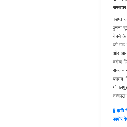
सप्लायर
प्राप्त
पुख्ता स
बेचने के
की एक व
ओर आता 
दबोच लि
सज्जन र
बरामद 
गोपालपु
तत्काल 
🧪 कृषि 
डामोर के