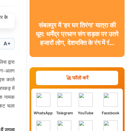
संबलपुर में ‘हर घर तिरंगा’ यात्रा की
धूम: धर्मेंद्र प्रधान संग सड़क पर उतरे
हजारों लोग, देशभक्ति के रंग में रंगा
A+
शहर
स द्वारा
अलग-अलग
🚀 फॉलो करें
 इस काले
पकड़ में
रेश नामक
ैकेट चला
WhatsApp
Telegram
YouTube
Facebook
में उगला