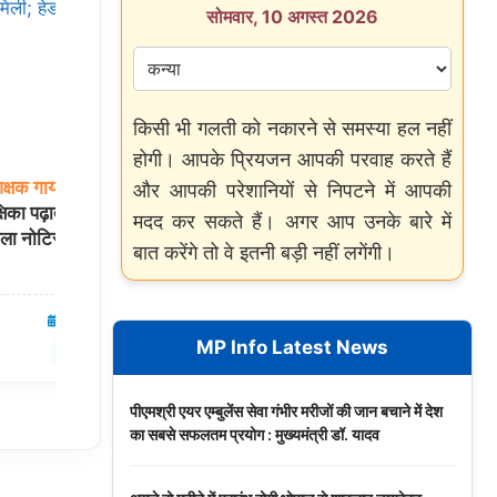
सोमवार, 10 अगस्त 2026
किसी भी गलती को नकारने से समस्या हल नहीं
होगी। आपके प्रियजन आपकी परवाह करते हैं
िक्षक
गायब,
4500
बारिश
में
बुलेट
पर
निकले
CM
मोहन
यादव:
और आपकी परेशानियों से निपटने में आपकी
्षिका पढ़ाती मिली;
भोपाल
में हाथ में तिरंगा थामे निकाली यात्रा, बच्चों
मदद कर सकते हैं। अगर आप उनके बारे में
िला नोटिस
के लिए तोड़ा प्रोटोकॉल
बात करेंगे तो वे इतनी बड़ी नहीं लगेंगी।
09 Aug 2026
मध्यप्रदेश
09 Aug 2026
MP Info Latest News
✍️ Om Giri
शेयर करें
शेयर करें
पीएमश्री एयर एम्बुलेंस सेवा गंभीर मरीजों की जान बचाने में देश
का सबसे सफलतम प्रयोग : मुख्यमंत्री डॉ. यादव