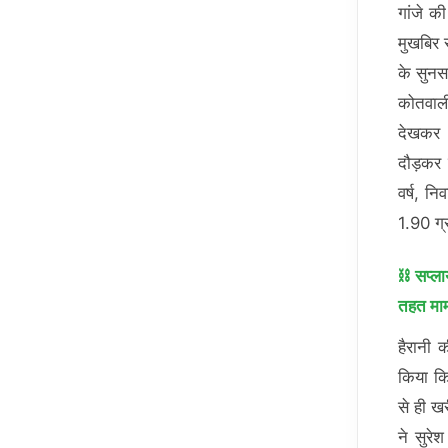
गांजे क
मुखबिर 
के सुनस
कोतवाली
देखकर 
दौड़कर 
वर्ष, न
1.90 ग्
⛓️ सप्ल
तहत माम
हैरानी 
किया कि
से ही ख
ने सुरे