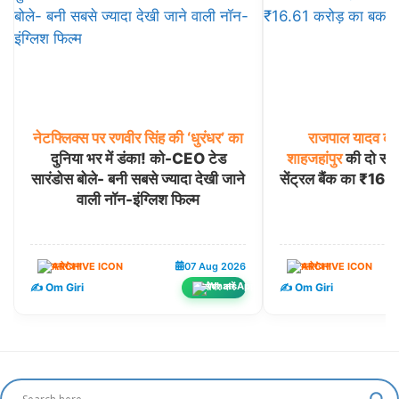
नेटफ्लिक्स
पर
रणवीर
सिंह
की
‘धुरंधर’
का
राजपाल
यादव
की
दुनिया भर में डंका! को-CEO टेड
शाहजहांपुर
की दो संपत्
सारंडोस बोले- बनी सबसे ज्यादा देखी जाने
सेंट्रल बैंक का ₹16.
वाली नॉन-इंग्लिश फिल्म
मनोरंजन
07 Aug 2026
मनोरंजन
✍️ Om Giri
✍️ Om Giri
शेयर करें