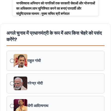
जनविश्वास अभियान को नागरिकों तक सरकारी सेवाओं और योजनाओं
का अधिकतम लाभ सुनिश्चित करने का बनाएं पारदर्शी और
संतुष्टिदायक माध्यम : मुख्य सचिव श्री बर्णवाल
मुरैना के डायल-112 हीरोज
अगले चुनाव में प्रधानमंत्री के रूप में आप किस चेहरे को पसंद
करेंगे?
मध्यप्रदेश पुलिस का साइबर नवाचार राष्ट्रीय मंच पर सम्मानित
मध्यप्रदेश की खुशी का भारतीय फेंसिंग टीम में चयन
राहुल गांधी
तेंदुए के अवैध शिकार एवं तस्करी मामले में एमपी एसटीएसएफ ने 8वें
शिकारी को किया गिरफ्तार
नरेन्द्र मोदी
मध्यप्रदेश पॉवर जनरेटिंग कम्पनी के निदेशक (वाणिज्य) कार्यालय
को मिला आईएसओ प्रमाणीकरण
योगी आदित्यनाथ
सागर की 8 ट्रांसमिशन लाइनों ने बनाया विश्वसनीयता का नया