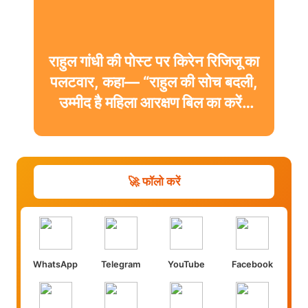
राहुल गांधी की पोस्ट पर किरेन रिजिजू का
पलटवार, कहा— “राहुल की सोच बदली,
उम्मीद है महिला आरक्षण बिल का करेंगे
समर्थन”
🚀 फॉलो करें
WhatsApp
Telegram
YouTube
Facebook