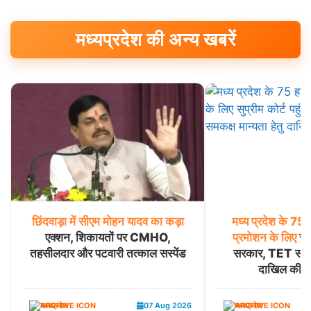
मध्यप्रदेश की अन्य खबरें
छिंदवाड़ा
में
सीएम
मोहन
यादव
का
कड़ा
मध्य
प्रदेश
के
75
एक्शन, शिकायतों पर CMHO,
प्रमोशन
के
लिए
सुप
तहसीलदार और पटवारी तत्काल सस्पेंड
सरकार, TET समकक्
दाखिल की पू
मध्यप्रदेश
07 Aug 2026
मध्यप्रदेश