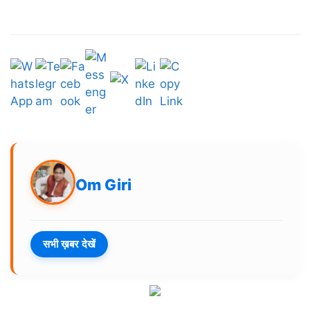
Om Giri
सभी ख़बर देखें