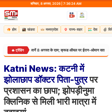
Skip
शनिवार, 8 अगस्त, 2026 | 7:36:24 AM
to
content
होम
खंडवा
मध्यप्रदेश
राज्य-शहर
देश
वि
ुंबई से पटना तक जानें 8 अगस्त के दाम; क्रूड ऑयल पर ईरान-ओमान वार्ता का असर
🔥 ट्रेंडिंग
Katni
News:
कटनी
में
झोलाछाप
डॉक्टर
पिता-पुत्र
पर
प्रशासन का छापा; झोपड़ीनुमा
क्लिनिक से मिली भारी मात्रा में