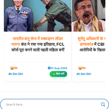
भारतीय
वायु
सेना
में
स्क्वाड्रन
लीडर
शुभेंदु
अधिकारी
के
सह
भावना
कंठ ने रचा नया इतिहास, FCL
हत्याकांड
में CBI का
कोर्स पूरा करने वाली पहली महिला बनीं
आरोपियों के खिलाफ
देश
07 Aug 2026
देश
✍️ Om Giri
✍️ Om Giri
शेयर करें