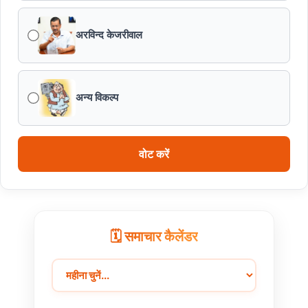
अरविन्द केजरीवाल
अन्य विकल्प
वोट करें
🗓️ समाचार कैलेंडर