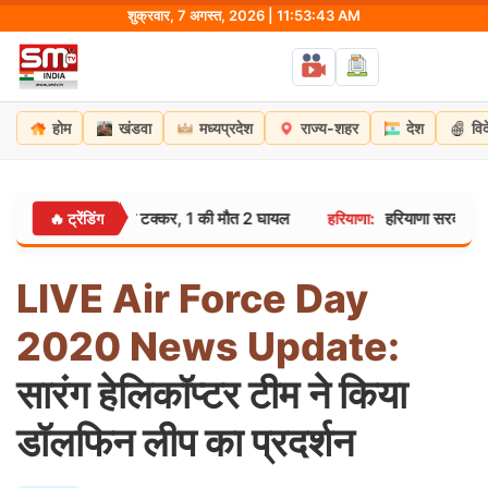
Skip
शुक्रवार, 7 अगस्त, 2026 | 11:53:44 AM
to
content
होम
खंडवा
मध्यप्रदेश
राज्य-शहर
देश
वि
को बस ने मारी टक्कर, 1 की मौत 2 घायल
हरियाणा सरकार का बड़ा एक्शन
🔥 ट्रेंडिंग
हरियाणा:
LIVE
Air
Force
Day
2020
News
Update:
सारंग हेलिकॉप्टर टीम ने किया
डॉलफिन लीप का प्रदर्शन