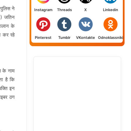
पुलिस ने
Instagram
Threads
X
Linkedin
1) जतिन
चालान के
 कर रहे
Pinterest
Tumblr
VKontakte
Odnoklassniki
 के नाम
ता है कि
यक्ति इन
ाइबर ठग