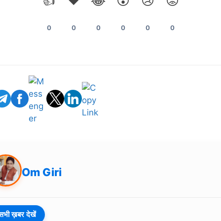
👍
❤️
😂
😲
😢
😡
0
0
0
0
0
0
Om Giri
सभी ख़बर देखें