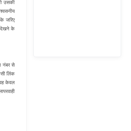
 तो उसकी
िश्वसनीय
के जरिए
देखने के
 नंबर से
िसी लिंक
 वह केवल
लापरवाही