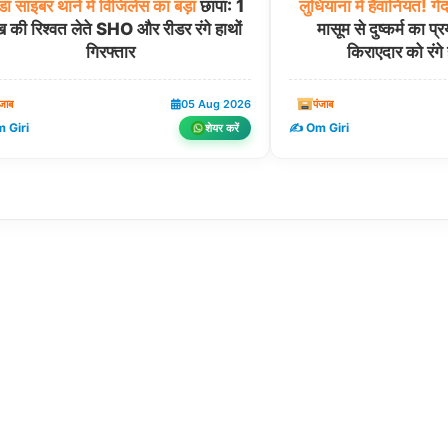
डा
साइबर
थाने
में
विजिलेंस
का
बड़ा
छापा: 1
लुधियाना
में
हैवानियत!
गें
 की रिश्वत लेते SHO और रीडर रंगे हाथों
मासूम से दुष्कर्म का प्र
गिरफ्तार
किराएदार को रंगे 
ंजाब
05 Aug 2026
पंजाब
 Giri
✍️ Om Giri
शेयर करें