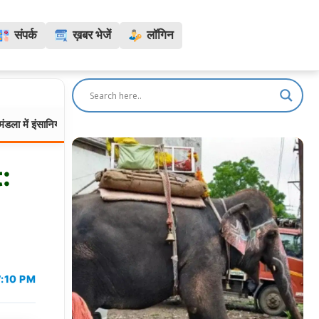
संपर्क
ख़बर भेजें
लॉगिन
दर्दनाक मिसाल: पालतू मुर्गे को बचाने 30 फीट गहरे कुएं में उतरे बुजुर्ग, डूबने से मौत
:
7:10 PM