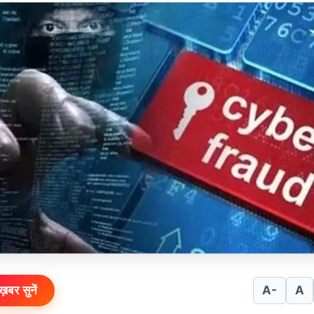
ख़बर सुनें
A-
A