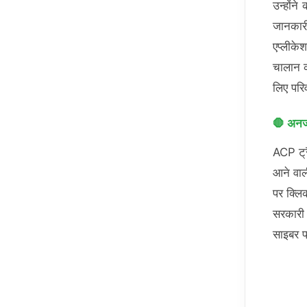
उन्होंन
जानकारी
एप्लीक
चालान क
लिए परिव
🛑 अनजा
ACP ट्र
आने वाल
पर क्लि
सरकारी 
साइबर फ