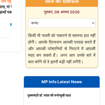
आज का राशिफल
द
लेने
गई
5
साल
की
लुधियाना:
बादशाह
टूरिस्ट
बस
के
कंडक्टर
यास, मां ने पड़ोसी
गुरसेवक
सिंह के साथ दर्दनाक हादसा, पुलिस ने
गुरुवार, 06 अगस्त 2026
हाथों पकड़ा
आरोपी चालक पर दर्ज किया केस
05 Aug 2026
पंजाब
05 Aug 2026
✍️ Om Giri
शेयर करें
शेयर करें
किसी भी गलती को नकारने से समस्या हल नहीं
होगी। आपके प्रियजन आपकी परवाह करते हैं
और आपकी परेशानियों से निपटने में आपकी
मदद कर सकते हैं। अगर आप उनके बारे में
बात करेंगे तो वे इतनी बड़ी नहीं लगेंगी।
MP Info Latest News
मुख्यमंत्री डॉ. यादव की जनोन्मुखी पहल