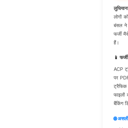
लुधियान
लोगों 
बंसल ने
फर्जी 
हैं।
📱 फर्ज
ACP ट्
पर PDF 
ट्रैफिक
फाइलों
बैंकिंग 
🌐 असली