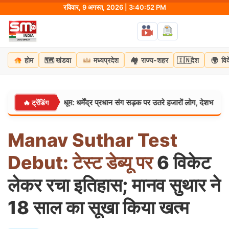
Skip
रविवार, 9 अगस्त, 2026 | 3:40:53 PM
to
content
🗺️
🏘️
🇮🇳
🌍
होम
खंडवा
मध्यप्रदेश
राज्य-शहर
देश
वि
ंगा’ यात्रा की धूम: धर्मेंद्र प्रधान संग सड़क पर उतरे हजारों लोग, देशभक्ति के रंग में रं
🔥 ट्रेंडिंग
Manav
Suthar
Test
Debut:
टेस्ट
डेब्यू
पर
6 विकेट
लेकर रचा इतिहास; मानव सुथार ने
18 साल का सूखा किया खत्म