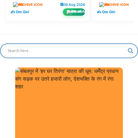
खेल
09 Aug 2026
खेल
✍️ Om Giri
✍️ Om Giri
शेयर करें