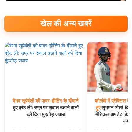
खेल की अन्य खबरें
वैभव
सूर्यवंशी
की
पावर-हीटिंग
के
दीवाने
कोलंबो
में
प्रैक्टिस
मै
हुए ब्रेट ली: उम्र पर सवाल उठाने वालों
हुए
शुभमन गिल! BCC
को दिया मुंहतोड़ जवाब
मेडिकल अपडेट, केएल
कमा