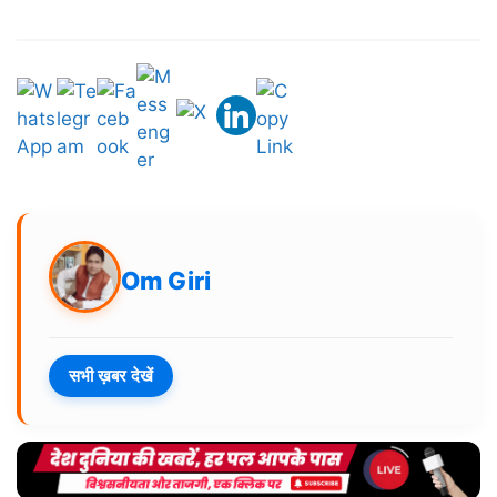
Om Giri
सभी ख़बर देखें