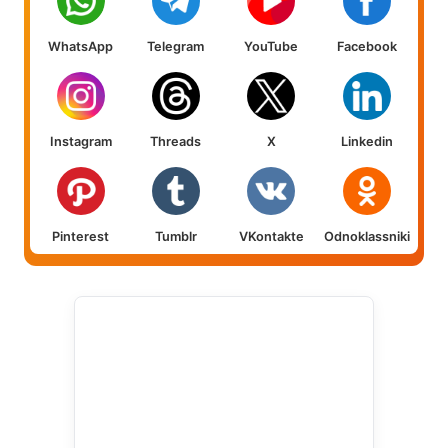
WhatsApp
Telegram
YouTube
Facebook
Instagram
Threads
X
Linkedin
Pinterest
Tumblr
VKontakte
Odnoklassniki