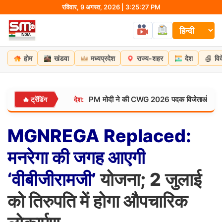
Skip
रविवार, 9 अगस्त, 2026 | 3:25:27 PM
to
content
होम
खंडवा
मध्यप्रदेश
राज्य-शहर
देश
वि
गा शहर
PM मोदी ने की CWG 2026 पदक विजेताओं की अगवानी: 7 LKM में खि
🔥 ट्रेंडिंग
देश:
MGNREGA
Replaced:
मनरेगा
की
जगह
आएगी
‘वीबीजीरामजी’
योजना; 2 जुलाई
को तिरुपति में होगा औपचारिक