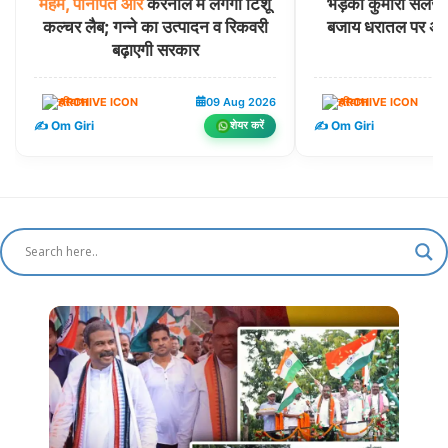
महम,
पानीपत
और
करनाल में लगेंगी टिशू
भड़कीं कुमारी सैलजा
कल्चर लैब; गन्ने का उत्पादन व रिकवरी
बजाय धरातल पर अप
बढ़ाएगी सरकार
हरियाणा
09 Aug 2026
हरियाणा
✍️ Om Giri
✍️ Om Giri
शेयर करें