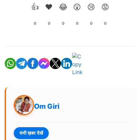
👍
❤️
😂
😲
😢
😡
0
0
0
0
0
0
Om Giri
सभी ख़बर देखें