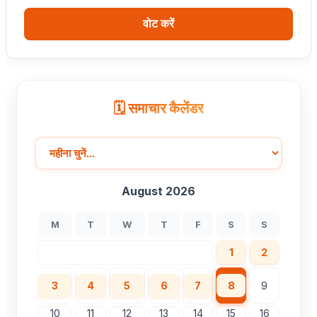
वोट करें
🗓️ समाचार कैलेंडर
August 2026
M
T
W
T
F
S
S
1
2
3
4
5
6
7
8
9
10
11
12
13
14
15
16