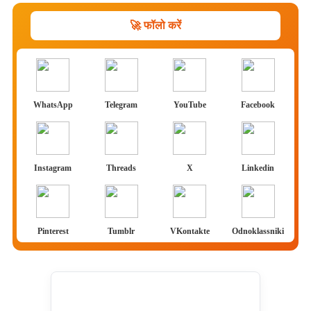
🚀 फॉलो करें
WhatsApp
Telegram
YouTube
Facebook
Instagram
Threads
X
Linkedin
Pinterest
Tumblr
VKontakte
Odnoklassniki