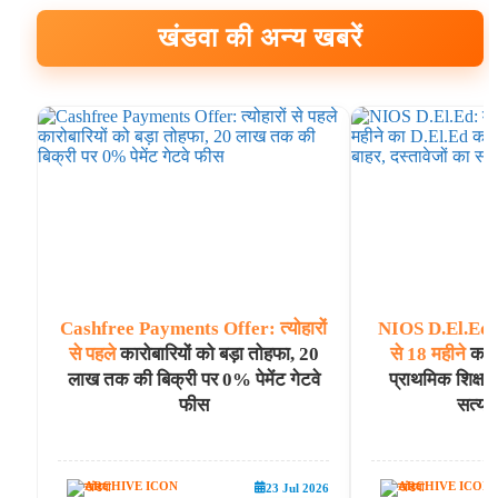
खंडवा की अन्य खबरें
Cashfree
Payments
Offer:
त्योहारों
NIOS
D.El.Ed:
से
पहले
कारोबारियों को बड़ा तोहफा, 20
से
18
महीने
का D
लाख तक की बिक्री पर 0% पेमेंट गेटवे
प्राथमिक शिक्षक 
फीस
सत्या
खंडवा
खंडवा
23 Jul 2026