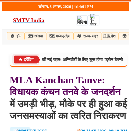
Skip
शनिवार, 8 अगस्त, 2026 | 4:14:02 PM
to
content
SMTV India
🏠
होम
🗺️
खंडवा
🗺️
मध्यप्रदेश
🏘️
राज्य-शहर
🇮🇳
देश
🌍
व
 और महार रेजीमेंट की नई पहल: अग्निवीरों के लिए शुरू होगा ‘ड्रोन टेक्नोलॉजी’ कोर्स, 
🔥 ट्रेंडिंग
MLA
Kanchan
Tanve:
विधायक
कंचन
तनवे
के
जनदर्शन
में उमड़ी भीड़, मौके पर ही हुआ कई
जनसमस्याओं का त्वरित निराकरण