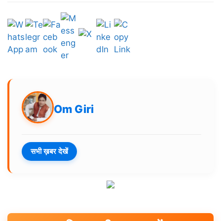
Om Giri
सभी ख़बर देखें