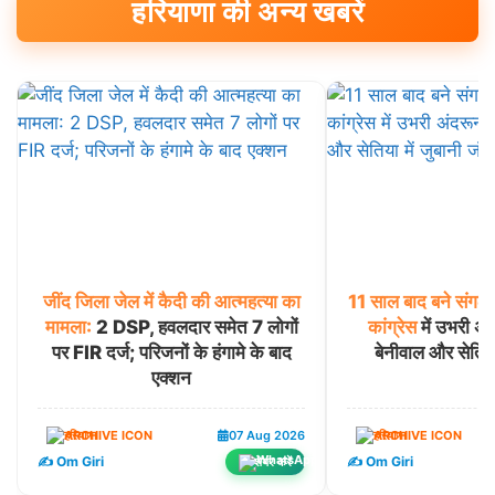
हरियाणा की अन्य खबरें
जींद
जिला
जेल
में
कैदी
की
आत्महत्या
का
11
साल
बाद
बने
संगठ
मामला:
2 DSP, हवलदार समेत 7 लोगों
कांग्रेस
में उभरी अं
पर FIR दर्ज; परिजनों के हंगामे के बाद
बेनीवाल और सेतिया 
एक्शन
हरियाणा
07 Aug 2026
हरियाणा
✍️ Om Giri
✍️ Om Giri
शेयर करें