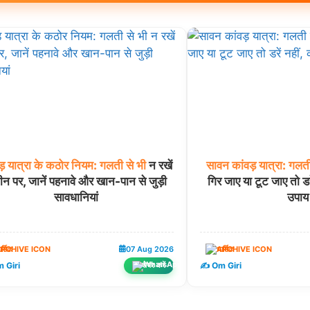
ड़
यात्रा
के
कठोर
नियम:
गलती
से
भी
न रखें
सावन
कांवड़
यात्रा:
गलत
न पर, जानें पहनावे और खान-पान से जुड़ी
गिर जाए या टूट जाए तो डरे
सावधानियां
उपाय
ार्मिक
07 Aug 2026
धार्मिक
 Giri
✍️ Om Giri
शेयर करें