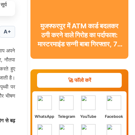
मुजफ्फरपुर में ATM कार्ड बदलकर
A+
ठगी करने वाले गिरोह का पर्दाफाश:
मास्टरमाइंड सन्नी बाबा गिरफ्तार, 74
 ताप अपने
ATM और 5 ब्लैक कार्ड बरामद
र, नौतपा
करते हुए
 जाती है।
🚀 फॉलो करें
ृथ्वी पर
 और भीषण
WhatsApp
Telegram
YouTube
Facebook
ग से बढ़