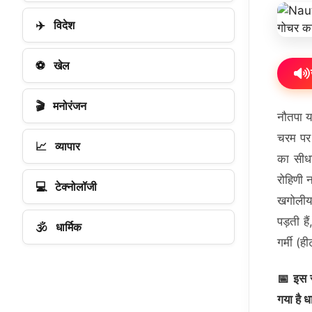
✈️
विदेश
⚽
खेल
🎬
मनोरंजन
नौतपा या
चरम पर 
📈
व्यापार
का सीधा
रोहिणी न
💻
टेक्नोलॉजी
खगोलीय 
पड़ती ह
🕉️
धार्मिक
गर्मी (
📅 इस स
गया है ध