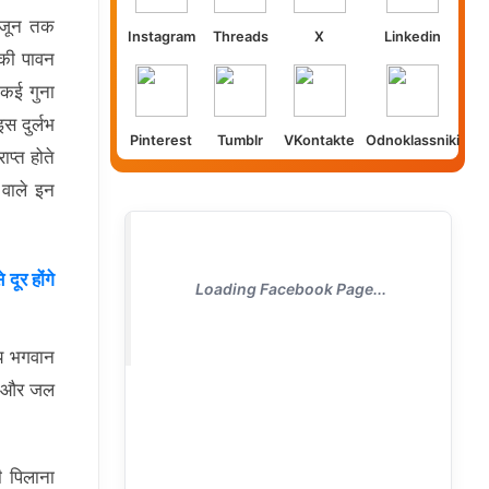
 जून तक
Instagram
Threads
X
Linkedin
 की पावन
 कई गुना
स दुर्लभ
Pinterest
Tumblr
VKontakte
Odnoklassniki
ाप्त होते
े वाले इन
दूर होंगे
Loading Facebook Page...
मय भगवान
हिए और जल
नी पिलाना