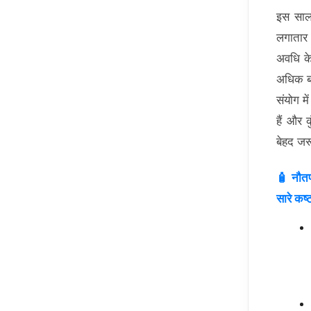
इस साल
लगातार 
अवधि के
अधिक बढ
संयोग मे
हैं और क
बेहद जरू
🧴 नौतपा
सारे कष्