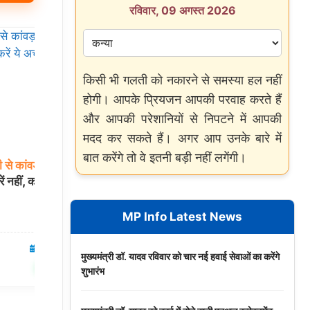
रविवार, 09 अगस्त 2026
किसी भी गलती को नकारने से समस्या हल नहीं
होगी। आपके प्रियजन आपकी परवाह करते हैं
और आपकी परेशानियों से निपटने में आपकी
मदद कर सकते हैं। अगर आप उनके बारे में
बात करेंगे तो वे इतनी बड़ी नहीं लगेंगी।
ी
से
कांवड़
जमीन पर
सावन
में
कांवड़
खंडित
होने
पर
न
हों
भयभीत,
ं नहीं, करें ये अचूक
शास्त्र सम्मत नियमों का पालन कर पुनः शुरू करें
यात्रा
MP Info Latest News
06 Aug 2026
धार्मिक
06 Aug 2026
मुख्यमंत्री डॉ. यादव रविवार को चार नई हवाई सेवाओं का करेंगे
✍️ Om Giri
शेयर करें
शेयर करें
शुभारंभ