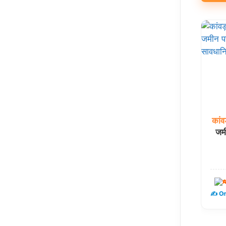
कांव
जमी
ध
✍️ Om