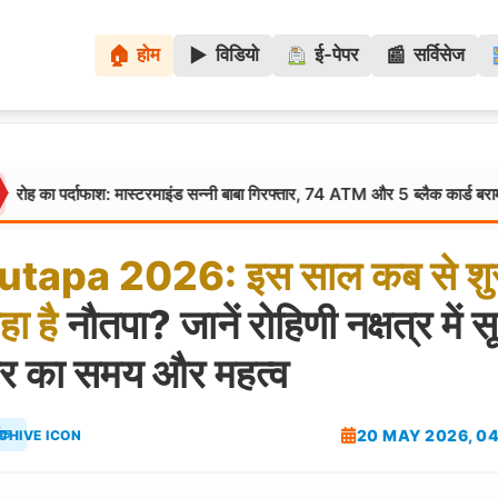
🏠
▶️
📰
होम
विडियो
ई-पेपर
सर्विसेज
ाफाश: मास्टरमाइंड सन्नी बाबा गिरफ्तार, 74 ATM और 5 ब्लैक कार्ड बरामद
उत्तर
utapa
2026:
इस
साल
कब
से
शु
हा
है
नौतपा? जानें रोहिणी नक्षत्र में सूर
र का समय और महत्व
20 MAY 2026, 04
मिक