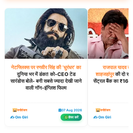
नेटफ्लिक्स
पर
रणवीर
सिंह
की
‘धुरंधर’
का
राजपाल
यादव
की
दुनिया भर में डंका! को-CEO टेड
शाहजहांपुर
की दो संपत्
सारंडोस बोले- बनी सबसे ज्यादा देखी जाने
सेंट्रल बैंक का ₹16.
वाली नॉन-इंग्लिश फिल्म
मनोरंजन
07 Aug 2026
मनोरंजन
✍️ Om Giri
✍️ Om Giri
शेयर करें