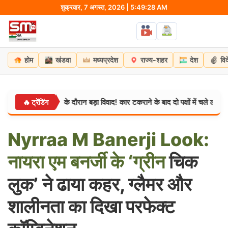
Skip
शुक्रवार, 7 अगस्त, 2026 | 5:49:29 AM
to
content
होम
खंडवा
मध्यप्रदेश
राज्य-शहर
देश
वि
ांवड़ यात्रा के दौरान बड़ा विवाद! कार टकराने के बाद दो पक्षों में चले लाठी-सरिए, एक द
🔥 ट्रेंडिंग
Nyrraa
M
Banerji
Look:
नायरा
एम
बनर्जी
के
‘ग्रीन
चिक
लुक’ ने ढाया कहर, ग्लैमर और
शालीनता का दिखा परफेक्ट