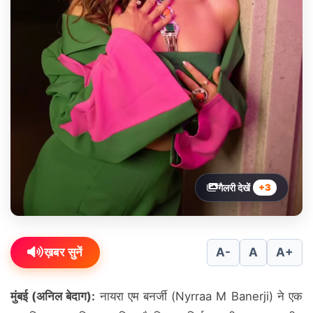
गैलरी देखें
+3
ख़बर सुनें
A-
A
A+
मुंबई (अनिल बेदाग):
नायरा एम बनर्जी (Nyrraa M Banerji) ने एक