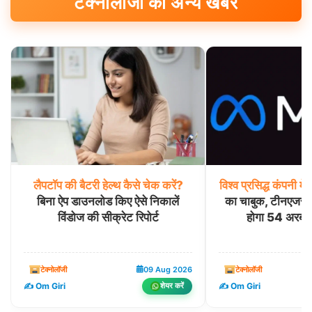
टेक्नोलॉजी की अन्य खबरें
लैपटॉप
की
बैटरी
हेल्थ
कैसे
चेक
करें?
विश्व
प्रसिद्ध
कंपनी
मेट
बिना ऐप डाउनलोड किए ऐसे निकालें
का चाबुक, टीनएजर्स की
विंडोज की सीक्रेट रिपोर्ट
होगा 54 अरब र
टेक्नोलॉजी
09 Aug 2026
टेक्नोलॉजी
✍️ Om Giri
✍️ Om Giri
शेयर करें