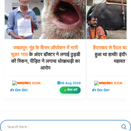
जबलपुर:
मुंह
के
कैंसर
ऑपरेशन
में
भारी
हैदराबाद
से
पैदल
चलन
चूक!
गाल
के अंदर डॉक्टर ने लगाई ठुड्डी
हुआ था हाथी! इंदौर प
की स्किन, पीड़ित ने लगाया धोखाधड़ी का
महावत गि
आरोप
मध्यप्रदेश
06 Aug 2026
मध्यप्रदेश
✍️ Om Giri
✍️ Om Giri
शेयर करें