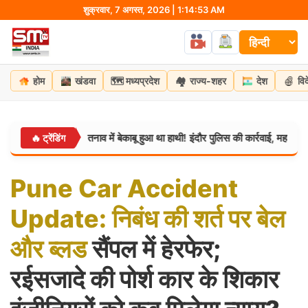
Skip
शुक्रवार, 7 अगस्त, 2026 | 1:14:55 AM
to
content
🗺️
🏘️
होम
खंडवा
मध्यप्रदेश
राज्य-शहर
देश
वि
ने के तनाव में बेकाबू हुआ था हाथी! इंदौर पुलिस की कार्रवाई, महावत गिरफ्तार
🔥 ट्रेंडिंग
मध्यप
Pune
Car
Accident
Update:
निबंध
की
शर्त
पर
बेल
और
ब्लड
सैंपल में हेरफेर;
रईसजादे की पोर्श कार के शिकार